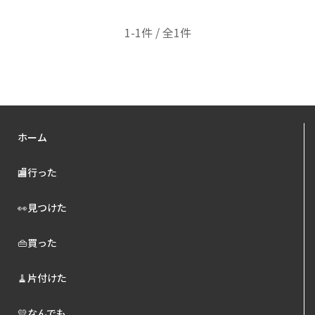
1-1件 / 全1件
ホーム
🏬行った
👀見つけた
👜買った
🧹片付けた
💛なんでも