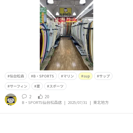
ドの略で、サーフボードより少し大きいボードの上に立
ち、パドルを漕いで水面を進んでいきます💨 SUPのボー
ドは浮力が高く安定感に優れており、初めての方や運動神
経に自信が無い方で
仙台松森
B・SPORTS
マリン
sup
サップ
サーフィン
夏
スポーツ
2
20
B・SPORTS仙台松森店
|
2025/07/31
|
東北地方