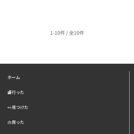
1-10件 / 全10件
ホーム
🏬行った
👀見つけた
👜買った