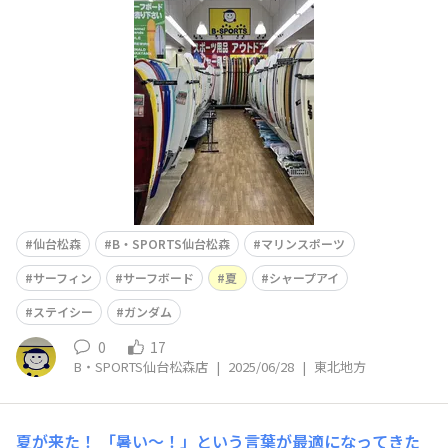
にあるマークはマグロの目らしいです(諸説あり)👀 お次
は・・・ STACEY(ステイシー)🏄
仙台松森
B・SPORTS仙台松森
マリンスポーツ
サーフィン
サーフボード
夏
シャープアイ
ステイシー
ガンダム
0
17
B・SPORTS仙台松森店
|
2025/06/28
|
東北地方
夏が来た！
「暑い〜！」という言葉が最適になってきた