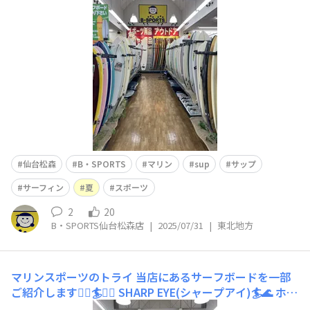
ち、パドルを漕いで水面を進んでいきます💨 SUPのボー
ドは浮力が高く安定感に優れており、初めての方や運動神
経に自信が無い方で
仙台松森
B・SPORTS
マリン
sup
サップ
サーフィン
夏
スポーツ
2
20
B・SPORTS仙台松森店
|
2025/07/31
|
東北地方
マリンスポーツのトライ
当店にあるサーフボードを一部
ご紹介します🏄‍♀️🏄🏄‍♂️ SHARP EYE(シャープアイ)🏄🌊 ホワ
イトカラーだったりレッドカラーだったり。ボードの右上