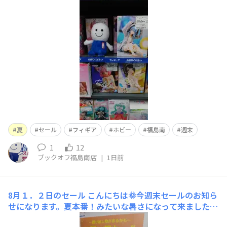
00円以下の物半額です。こちらのすでに値引きがある物も
元々のラベルが税込1600円以下なら対象です。(^^♪この
機会に是非、当店に
夏
セール
フィギア
ホビー
福島南
週末
1
12
ブックオフ福島南店
|
1日前
8月１．２日のセール
こんにちは🌞今週末セールのお知ら
せになります。夏本番！みたいな暑さになって来ました
ね？暑い時は、おうち時間とかいかがでしょうか？午前中