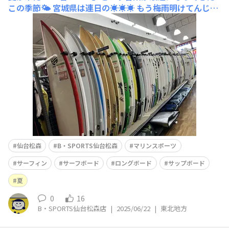
この季節🌤️ 宮城県は連日の☀️☀️☀️ もう梅雨明けてんじゃ
ないの！？レベルのお天気ですね👀 ここはやはりサーフ
ィンでしょう🏄‍♀️🏄🏄‍♂️ サーフボードといったらこのぐらい
の長さのイメージでしょうショートボード&n
仙台松森
B・SPORTS仙台松森
マリンスポーツ
サーフィン
サーフボード
ロングボード
サップボード
夏
0
16
B・SPORTS仙台松森店
|
2025/06/22
|
東北地方