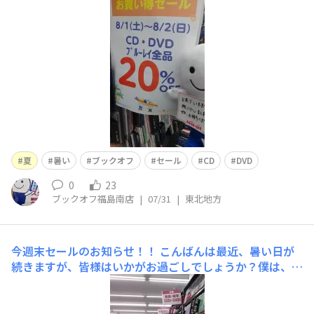
の涼しい時間にブックオフに来店していただきCD、DVD
をセールで安く買って頂き、午後は、DVD、CD鑑賞(^^♪
皆様、お身体に気をつけてくださいね
夏
暑い
ブックオフ
セール
CD
DVD
0
23
ブックオフ福島南店
|
07/31
|
東北地方
今週末セールのお知らせ！！
こんばんは最近、暑い日が
続きますが、皆様はいかがお過ごしでしょうか？僕は、日
焼けしないように心がけています☺今週末セールのお知ら
せいたします。探していた本がお安くなるかもしれませ
ん。これから更に暑くなるので、お家で涼しく、読書など