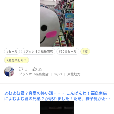
いかがでしょうか？夏を楽しもう(^^♪
セール
ブックオフ福島南店
50％セール
夏
夏を楽しもう
1
25
ブックオフ福島南店
|
07/23
|
東北地方
よむよむ君？真夏の怖い話・・・
こんばんわ！福島南店
によむよむ君の兄弟？が現れました！ただ、様子見がおか
しいのです！何も似てない・・・もしかして。偽物？妖
怪？夏も近いので、幽霊ですかね？よむよむ君を救ってく