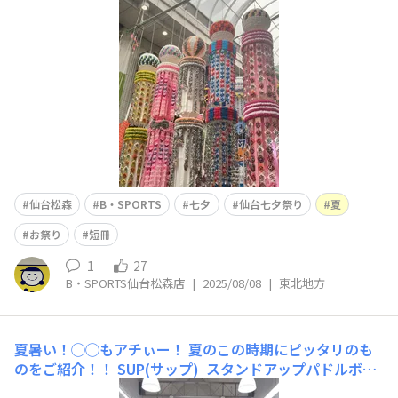
れてました☀️☀️☀️ 色とりどりの飾り付け✨吹き流しも細
かくて綺麗ですね🎋 途中、仙台クリスロード店にもおじ
仙台松森
B・SPORTS
七夕
仙台七夕祭り
夏
お祭り
短冊
1
27
B・SPORTS仙台松森店
|
2025/08/08
|
東北地方
夏暑い！◯◯もアチぃー！
夏のこの時期にピッタリのも
のをご紹介！！ SUP(サップ) スタンドアップパドルボー
ドの略で、サーフボードより少し大きいボードの上に立