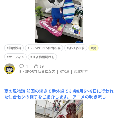
仙台松森
B・SPORTS仙台松森
よむよむ君
夏
サーフィン
はよ梅雨明けを
4
19
B・SPORTS仙台松森店
|
07/16
|
東北地方
夏の風物詩
前回の続きで番外編です🎋8月6〜8日に行われ
た仙台七夕の様子をご紹介します。 アニメの吹き流しも
ありました。 推しの子 鬼滅の刃 Re：ゼロから始める異世
界生活 それからジャンルは音楽へあの大物バンドも「TH
E ALFEE」 アルフィーの「