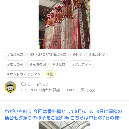
仙台松森
B・SPORTS仙台松森
七夕
仙台七夕
推しの子
鬼滅の刃
リゼロ
アルフィー
サンドウィッチマン
夏
5
32
B・SPORTS仙台松森店
|
08/09
|
東北地方
ねがいを叶え
今回は番外編として8月6、7、8日に開催の
仙台七夕祭りの様子をご紹介🎋 こちらは中日の7日の様子
なんですが天気も晴れということで多くの人達が観に来ら