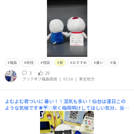
ださい！！（注‼ピンボケは妖怪のせいです。）招き猫の
ぬいぐるみの方は、販売しております。m(__)m
福島
妖怪
怪談
夏
おすすめ
暑い
海
3
29
ブックオフ福島南店
|
07/16
|
東北地方
よむよむ君ついに
暑い！！湿気も多い！仙台は連日この
ような気候です☀️☔️☁️早く梅雨明けしてほしい気分。当店
のよむよむ君は本格的な夏バージョン☀️🌴サーフボード登
場🏄‍♂️🏄🏄‍♀️🌊よむよむ君、実はサーファー！？サングラス
をして紫外線予防🕶️☀️