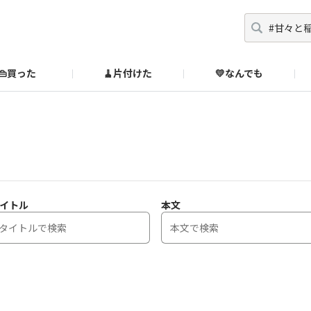
👜買った
🧹片付けた
💛なんでも
】
オンラインストア
🔰ご利用ガイド
SUZURIブックオフ公式ストア
のあるダメ出しはこちら！
イトル
本文