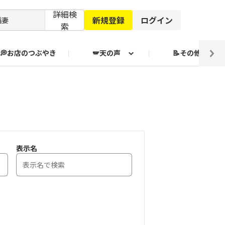
詳細検
新規登録
ログイン
索
💭お店のつぶやき
🪽天の声
📝その他
ブクログ通信
表示名