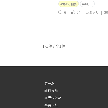
甘々と稲妻
ホビー
6
24
カミソリ
|
20
1-1件 / 全1件
ホーム
🏬行った
👀見つけた
👜買った