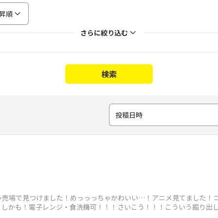
昇順
さらに絞り込む
検索
投稿日時
ゃ売場で見つけました！めっっっちゃかわいい…！アニメ見てました！
）しかも！電子レンジ・食洗機可！！！さいこう！！！こういう掘り出
まいます|ωΦ