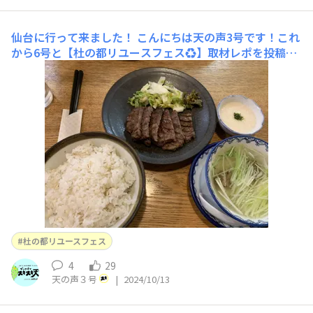
仙台に行って来ました！
こんにちは天の声3号です！これ
から6号と【杜の都リユースフェス♻️】取材レポを投稿し
ていきます！写真は気合い入れるために食べた牛タン！幸
せすぎてニマニマ食べてたら6号に激写されました🥩
杜の都リユースフェス
4
29
天の声３号
|
2024/10/13