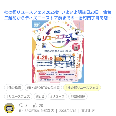
杜の都リユースフェス2025🌸
いよいよ明後日20日！仙台
三越前からディズニーストア前までの一番町四丁目商店街
にて、「杜の都 リユースフェス 2025」が開催されます
🎉 毎年秋に開催しているリユースフェスですが、今年は
春にも開催いたします🌸 書籍📚や着物👘の販売、洋服👔
や雑貨・おもちゃ🧸の詰め放題、
仙台松森
B・SPORTS仙台松森
杜の都リユースフェス
リユースフェス
仙台
リユース
詰め放題
3
28
B・SPORTS仙台松森店
|
2025/04/18
|
東北地方