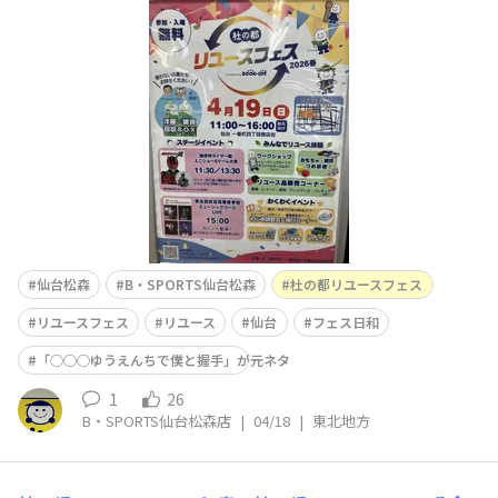
め、トレカを使ってオリジナルキーホルダーを作れるリユ
ース体験ができたり🙌ミュージックライブなどのステージ
イベントや🎤🎸🎶仙台のローカルヒーロー「破牙神ライザ
ー龍」のステージイベントがあります👊🔥ライザー龍「リ
ユースフ
仙台松森
B・SPORTS仙台松森
杜の都リユースフェス
リユースフェス
リユース
仙台
フェス日和
「◯◯◯ゆうえんちで僕と握手」が元ネタ
1
26
B・SPORTS仙台松森店
|
04/18
|
東北地方