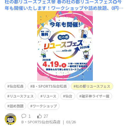
杜の都リユースフェス🌸
春の杜の都リユースフェス♻️今
年も開催いたします！ワークショップや詰め放題、0円古
着マルシェ、宮城のヒーロー破牙神ライザー龍のショー、
東北芸術高等専修学校のミュージックコースのみなさんの
ライブなどなど！イベント盛りだくさん！詳しくはInsta
gram(@morinomiyako.reusefes)ま
仙台松森
B・SPORTS仙台松森
杜の都リユースフェス
リユースフェス
リユース
仙台
破牙神ライザー龍
詰め放題
ワークショップ
1
27
B・SPORTS仙台松森店
|
03/26