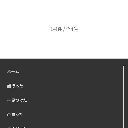
1-4件 / 全4件
ホーム
🏬行った
👀見つけた
👜買った