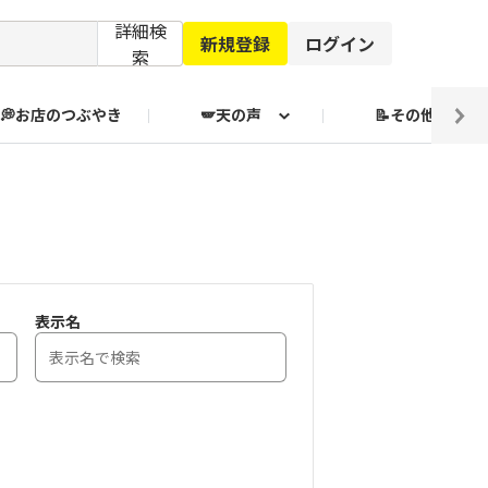
詳細検
新規登録
ログイン
索
💭お店のつぶやき
🪽天の声
📝その他
ブクログ通信
表示名