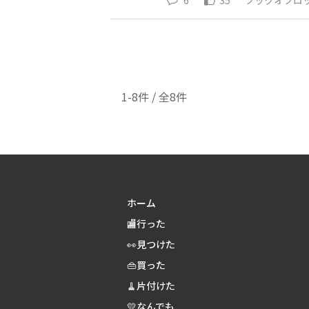
6
35
ブックオフロ
1-8件 / 全8件
ホーム
🏬行った
👀見つけた
👜買った
🧹片付けた
💛なんでも