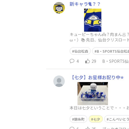
新キャラ🐈？？
キューピーちゃん👼？肉まん
ω・）📚 先日、仙台クリスロ
👀息子が猫になっていたのが羨
仙台松森
B・SPORTS仙台松
4
29
B・SPORTS
【七夕】お星様お配り中⭐️
本日は七夕ということで・・・お
錦糸町
七夕
こんぺいと