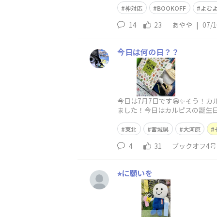
神対応
BOOKOFF
よむ
14
23
あやや
|
07/1
今日は何の日？？
今日は7月7日です😆✨そう！カ
ました！今日はカルピスの誕生日
せんでした🥺てのはさておき…
東北
宮城県
大河原
4
31
ブックオフ4
⭐︎に願いを