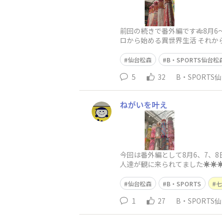
前回の続きで番外編です🎋8月6
ロから始める異世界生活 それから
仙台松森
B・SPORTS仙台松
5
32
B・SPORTS
ねがいを叶え
今回は番外編として8月6、7、
人達が観に来られてました☀️☀️
仙台松森
B・SPORTS
七
1
27
B・SPORTS