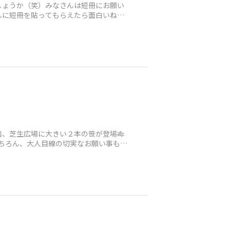
しょうか（笑）みなさんは短冊にお願い
んに短冊を貼ってもらえたら面白いね〜
、芝生広場に大きい２本の笹が登場🎋
ちろん、大人目線の切実なお願い事もち