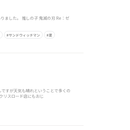
ました。 推しの子 鬼滅の刃 Re：ゼ
ー
サンドウィッチマン
夏
なんですが天気も晴れということで多くの
台クリスロード店にもおじ