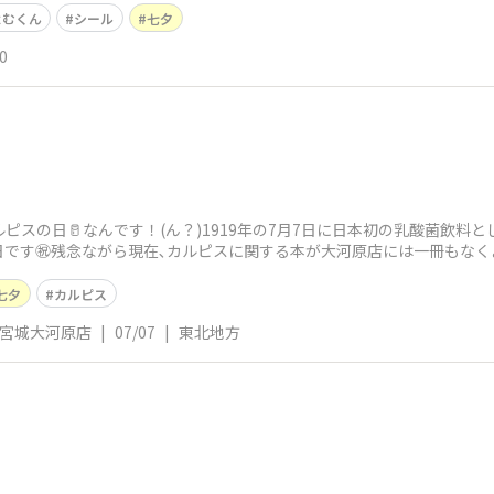
よむくん
シール
七夕
0
ルピスの日🥛なんです！(ん？)1919年の7月7日に日本初の乳酸菌飲
です㊗️残念ながら現在､カルピスに関する本が大河原店には一冊もな
七
七夕
カルピス
号宮城大河原店
|
07/07
|
東北地方