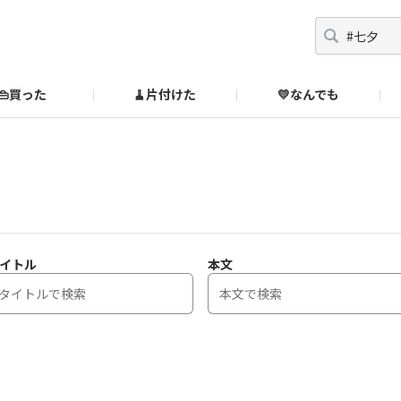
👜買った
🧹片付けた
💛なんでも
】
オンラインストア
🔰ご利用ガイド
SUZURIブックオフ公式ストア
のあるダメ出しはこちら！
イトル
本文