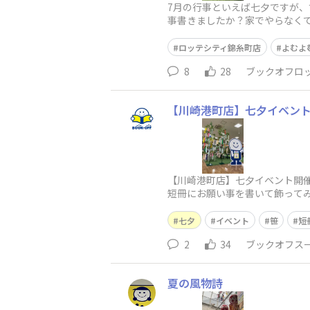
7月の行事といえば七夕ですが
事書きましたか？家でやらなく
と話してます。企画するのが遅
ロッテシティ錦糸町店
よむよ
8
28
ブックオフロ
【川崎港町店】七夕イベント
【川崎港町店】七夕イベント開催
短冊にお願い事を書いて飾って
らほら・・・皆さんの夢が叶いま
七夕
イベント
笹
短
2
34
ブックオフスー
夏の風物詩