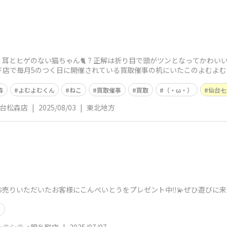
？耳とヒゲのない猫ちゃん🐈？正解は折り目で頭がツンとなってかわい
ード店で毎月5のつく日に開催されている買取催事の机にいたこのよむよ
ま
森
よむよむくん
ねこ
買取催事
買取
（・ω・）
仙台七
仙台松森店
|
2025/08/03
|
東北地方
売りいただいたお客様にこんぺいとうをプレゼント中‼️💫ぜひ遊びに来
う