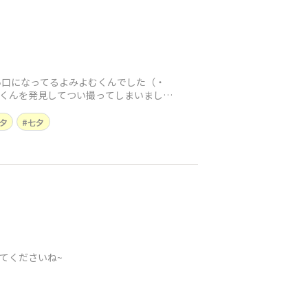
い口になってるよみよむくんでした（・
むくんを発見してつい撮ってしまいました
夕
七夕
てくださいね~