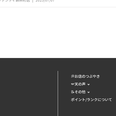
ッテシティ錦糸町店
|
2025/07/07
💭お店のつぶやき
🪽天の声
📝その他
ポイント/ランクについて