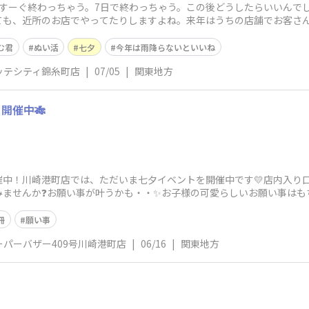
、すーぐ終わっちゃう。7日で終わっちゃう。この後どうしたらいいんで
ても、近所のお店でやってたりしますよね。来年はうちの店舗でお客さ
すぎで毎月反省
む君
ぬい活
七夕
今年は雨降らないといいね
ッテシティ錦糸町店
|
07/05
|
関東地方
開催中🎋
中！川崎港町店では、ただいま七夕イベントを開催中です💛店内入り口
みませんか❓お願い事が叶うかも・・✨お子様の可愛らしいお願い事はも
すように🎋⭐
冊
願い事
パーバザー409号川崎港町店
|
06/16
|
関東地方