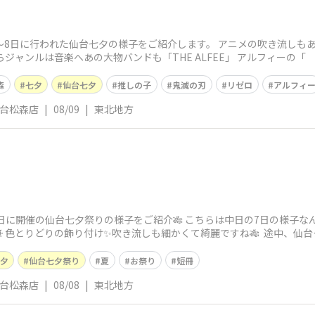
〜8日に行われた仙台七夕の様子をご紹介します。 アニメの吹き流しもあり
ジャンルは音楽へあの大物バンドも「THE ALFEE」 アルフィーの「
森
七夕
仙台七夕
推しの子
鬼滅の刃
リゼロ
アルフィ
仙台松森店
|
08/09
|
東北地方
8日に開催の仙台七夕祭りの様子をご紹介🎋 こちらは中日の7日の様子
☀️ 色とりどりの飾り付け✨吹き流しも細かくて綺麗ですね🎋 途中、仙
夕
仙台七夕祭り
夏
お祭り
短冊
仙台松森店
|
08/08
|
東北地方