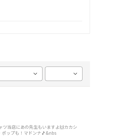
ャツ当店にあの先生もいますよ🙌カカシ
・ポップも！マドンナ🎵&nbs