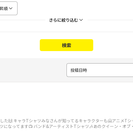
昇順
さらに絞り込む
検索
投稿日時
した🙌 キャラTシャツみなさんが知ってるキャラクターも🤗アニメTシ
Tシャツになってます📺 バンド&アーティストTシャツ🎶あのクイーン・オブ