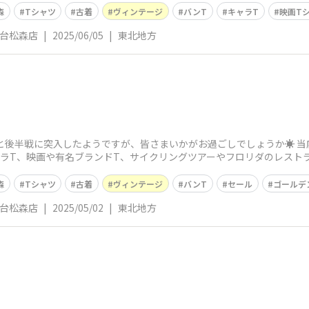
森
Tシャツ
古着
ヴィンテージ
バンT
キャラT
映画T
仙台松森店
|
2025/06/05
|
東北地方
後半戦に突入したようですが、皆さまいかがお過ごしでしょうか☀️ 当
ャラT、映画や有名ブランドT、サイクリングツアーやフロリダのレスト
森
Tシャツ
古着
ヴィンテージ
バンT
セール
ゴールデ
仙台松森店
|
2025/05/02
|
東北地方