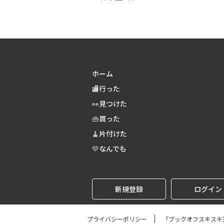
ホーム
🏬行った
👀見つけた
👜買った
🧹片付けた
💛なんでも
新規登録
ログイン
プライバシーポリシー
「ブックオフスキスキ