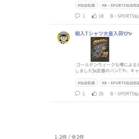
仙台松森
B・SPORTS仙台松
1
18
B・SPORTS
輸入Tシャツ大量入荷👕✨
ゴールデンウィークも噂によると
しました🗽定番のバンTや、キ
かっこいいのもか
仙台松森
B・SPORTS仙台松
1
25
B・SPORTS
1-2件 / 全2件