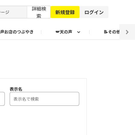
詳細検
新規登録
ログイン
索
💭お店のつぶやき
🪽天の声
📝その他
ブクログ通信
表示名