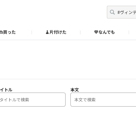
👜買った
🧹片付けた
💛なんでも
】
オンラインストア
🔰ご利用ガイド
SUZURIブックオフ公式ストア
のあるダメ出しはこちら！
イトル
本文