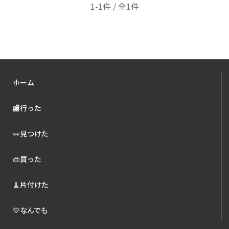
1-1件 / 全1件
ホーム
🏬行った
👀見つけた
👜買った
🧹片付けた
💛なんでも