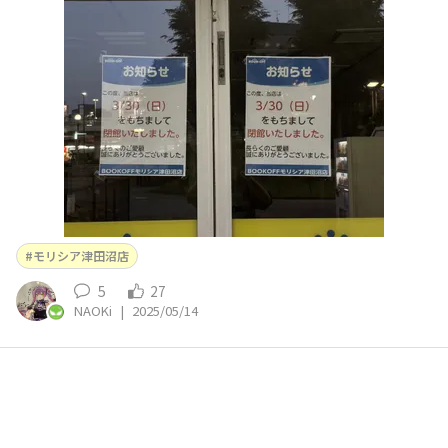
ニメイトとゲーマーズがあって夢のようなお店だったのに
建物全体閉店してて悲しかった😭 今までありがとう、モ
リシア
モリシア津田沼店
5
27
NAOKi
|
2025/05/14