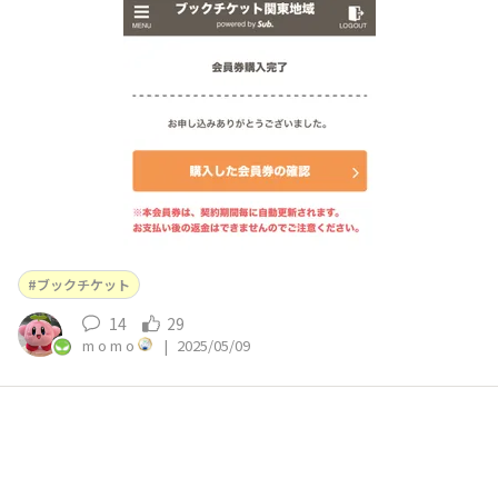
ᵒ̴̶̷⸝⸝՞ 「1ヶ月で10冊も交換したい本見つかるかなあ？」と
心配していましたが、今日の時点でもう6冊交換している
ので1ヶ月で10冊いけそうです🐰⸝꙳.‎˖ 220円の本を6冊交換
してい
ブックチケット
14
29
m o m o
|
2025/05/09