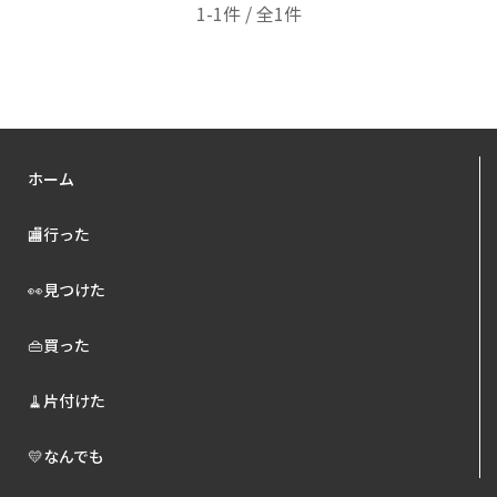
1-1件 / 全1件
ホーム
🏬行った
👀見つけた
👜買った
🧹片付けた
💛なんでも