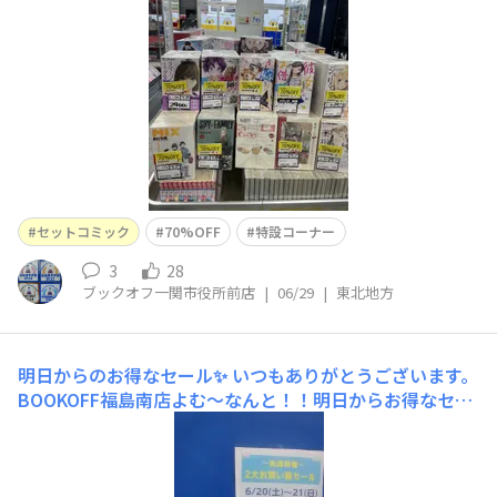
かないんです☺️ぜひ当店にご来店下さい😌
セットコミック
70%OFF
特設コーナー
3
28
ブックオフ一関市役所前店
|
06/29
|
東北地方
明日からのお得なセール✨
いつもありがとうございます。
BOOKOFF福島南店よむ～なんと！！明日からお得なセー
ルが始まるよむ～気になっていたあのセットコミックがな
んと！！50％offよむ～CD、DVD、ブルーレイも20％off
よむ～福島南店限定✨セールよむ～ぜひお越しくださいよ