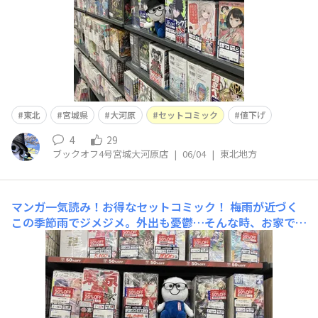
東北
宮城県
大河原
セットコミック
値下げ
4
29
ブックオフ4号宮城大河原店
|
06/04
|
東北地方
マンガ一気読み！お得なセットコミック！
梅雨が近づく
この季節雨でジメジメ。外出も憂鬱…そんな時、お家でマ
ンガを楽しむのはいかがでしょうか？当店ではセットコミ
ックを販売中です。定番マンガや話題作まで様々なセット
コミックを取り揃えております！また、セットコミックが
表示されているお値段より50%OFFでご購入頂けるお得な
売り場を常時設置しており