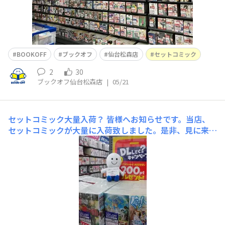
BOOKOFF
ブックオフ
仙台松森店
セットコミック
2
30
ブックオフ仙台松森店
|
05/21
セットコミック大量入荷？
皆様へお知らせです。当店、
セットコミックが大量に入荷致しました。是非、見に来て
ください。👀セットコミックの他にもワゴンにフィギュア
が値引きで出現⁉( ﾟДﾟ)・・・・