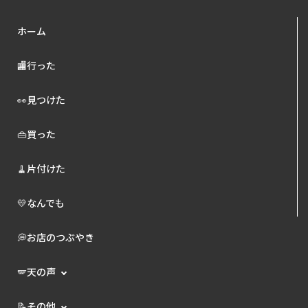
ホーム
🏬行った
👀見つけた
👜買った
🧹片付けた
💛なんでも
💭お店のつぶやき
🪽天の声
📝その他