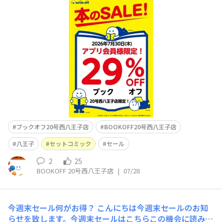
毎日のようにゲリラ雷雨がありますね！雨漏りや水没等は
大丈夫ですか？当店では独自のセールを実施しております
ので今週30日（木）開催のセール情報をお知らせいたし
ますね(⌒∇⌒)！アプリ会員様限定本全品『29（ブッ
ク）』％オフセール！！先日セットコミ
ブックオフ20号西八王子店
BOOKOFF20号西八王子店
八王子
セットコミック
セール
2
25
BOOKOFF 20号西八王子店
|
07/28
今週末セール何がお得？
こんにちは今週末セールのお知
らせを致します。今週末セールはこちらこの機会に読みた