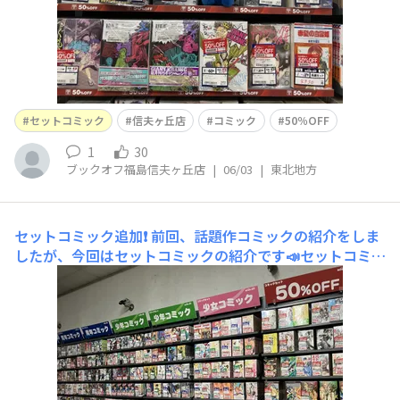
セットコミック
信夫ヶ丘店
コミック
50％OFF
1
30
ブックオフ福島信夫ヶ丘店
|
06/03
|
東北地方
セットコミック追加❗️
前回、話題作コミックの紹介をしま
したが、今回はセットコミックの紹介です📣セットコミッ
ク複数追加しました❗️「その着せ替え人形は恋をする」
「仮面ライダーSPIRITS」「新 仮面ライダーSPIRITS」
「推しの子」「ゴルゴ13」文庫版170巻セットなど人気タ
イトルもいくつかございますので是非ご覧くださ