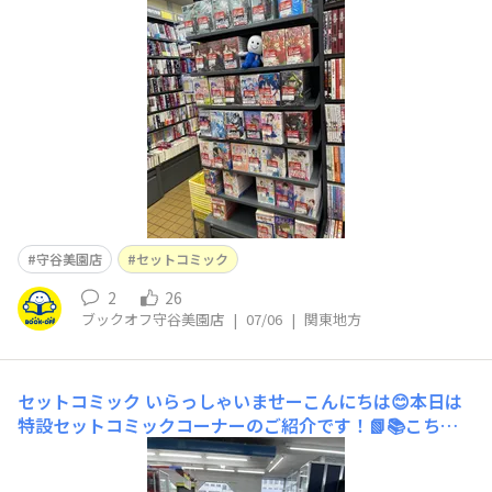
😌
守谷美園店
セットコミック
2
26
ブックオフ守谷美園店
|
07/06
|
関東地方
セットコミック
いらっしゃいませーこんにちは😊本日は
特設セットコミックコーナーのご紹介です！📗📚こちら
のセットコミックはなんとっ！70%OFF！なんです！読み
たかった本があったらラッキー🍀✌️とってもお買い得でし