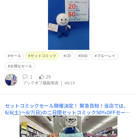
む～
セール
セットコミック
CD
DVD
ブルーレイ
お得なセール
1
29
ブックオフ福島南店
|
06/19
セットコミックセール開催決定！
緊急告知！当店では、
6/6(土)〜6/7(日)の二日間セットコミック50%OFFセール
を開催いたします！表示されているお値段より50％OFFに
なります！また、すでに割引きシールの貼ってあるお品物
は、割引金額から更に50％OFFとなります。大変お得なこ