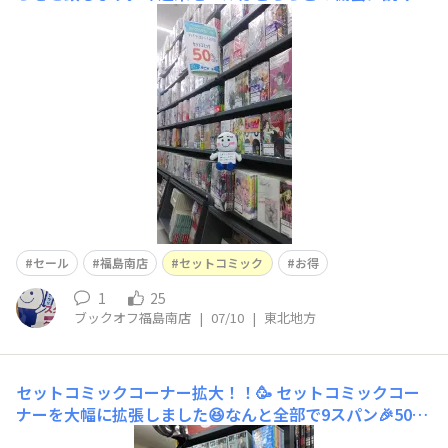
かったコミックをまとめて読んてみるのもいいですよ？ご
来店お待ちしております。m(__)m
セール
福島南店
セットコミック
お得
1
25
ブックオフ福島南店
|
07/10
|
東北地方
セットコミックコーナー拡大！！🥳
セットコミックコー
ナーを大幅に拡張しました😆なんと全部で9スパン🎉50%
OFFのセットコミックも増えてます😁ぜひご来店ください