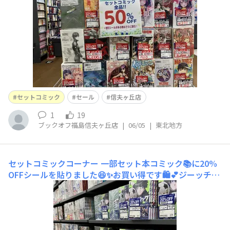
の機会に、是非、当店へお越しくださいませ！
セットコミック
セール
信夫ヶ丘店
1
19
ブックオフ福島信夫ヶ丘店
|
06/05
|
東北地方
セットコミックコーナー
一部セット本コミック📚に20%
OFFシールを貼りました😆✨お買い得です🛍️💕ジーッチラ
ッ⬆️売場には50%OFFコーナーも設置してあります⭐️ご来
店お待ちしております🌸