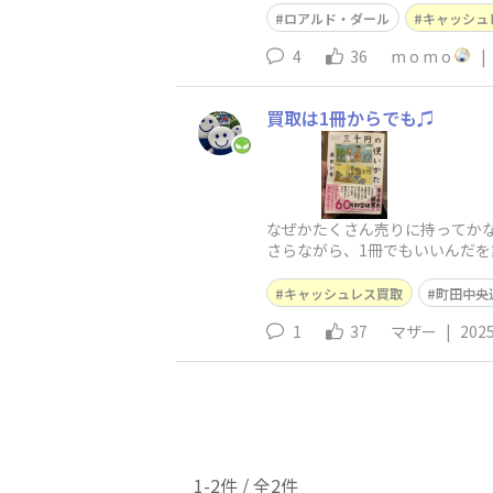
ロアルド・ダール
キャッシュ
4
36
m o m o
|
買取は1冊からでも♫
なぜかたくさん売りに持ってか
さらながら、1冊でもいいんだ
やっぱりそのまましおり🔖にな
キャッシュレス買取
町田中央
1
37
マザー
|
2025
1-2件 / 全2件