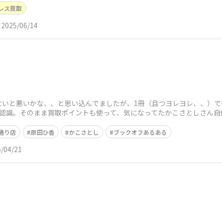
レス買取
2025/06/14
ないと悪いかな、、と思い込んでましたが、1冊（且つヨレヨレ、、）で
を認識。そのまま買取ポイントも使って、気になってたかこさとしさん自
っちゃうある
通り店
原田ひ香
かこさとし
ブックオフあるある
/04/21