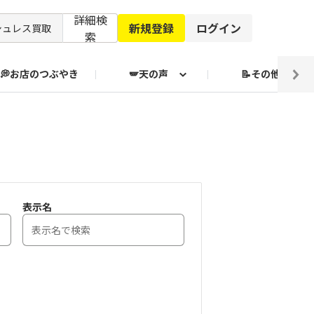
詳細検
新規登録
ログイン
索
💭お店のつぶやき
🪽天の声
📝その他
ブクログ通信
表示名