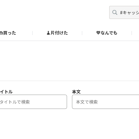
👜買った
🧹片付けた
💛なんでも
】
オンラインストア
🔰ご利用ガイド
SUZURIブックオフ公式ストア
のあるダメ出しはこちら！
イトル
本文