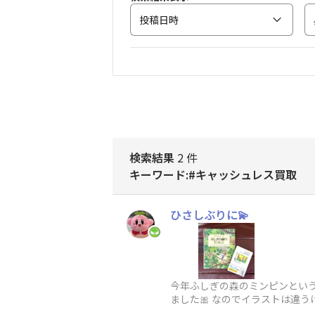
投稿日時
検索結果
2 件
キーワード:#キャッシュレス買取
ひさしぶりに💫
今年ふしぎの森のミンピンとい
ました🎀 なのでイラストは違
取ってもらいました⸜⸜👍🏻⸝‍⸝