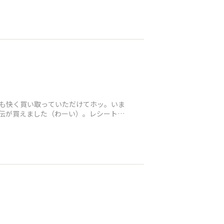
も快く買い取っていただけてホッ。いま
伝が買えました（わーい）。レシートは