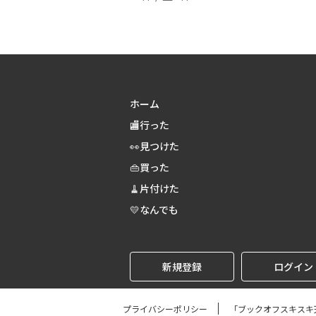
ホーム
🏬行った
👀見つけた
👜買った
🧹片付けた
💛なんでも
新規登録
ログイン
プライバシーポリシー
「ブックオフスキスキ