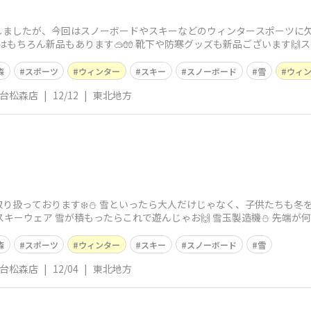
しましたが、今回はスノーボードやスキーなどのウィンタースポーツに欠
中古はもちろん新品もあります🥽🧤 靴下や防寒グッズも新品ございます
森
スポーツ
ウィンター
スキー
スノーボード
雪
ウィ
仙台松森店
|
12/12
|
東北地方
り扱っております❄️⛄️ 雪といったら大人だけじゃなく、子供たちも冬
キーウェア 雪が積もったらこれで遊んじゃお🙌 雪玉製造機⛄️ 先端が
森
スポーツ
ウィンター
スキー
スノーボード
雪
仙台松森店
|
12/04
|
東北地方