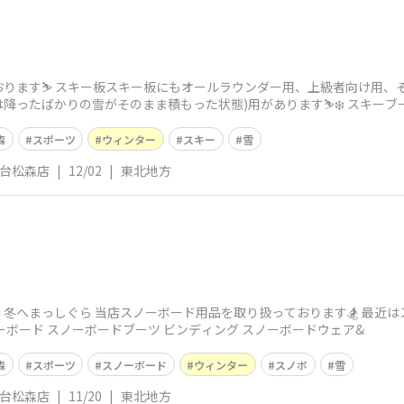
ります⛷️ スキー板スキー板にもオールラウンダー用、上級者向け用、
降ったばかりの雪がそのまま積もった状態)用があります⛷️❄️ スキーブ
森
スポーツ
ウィンター
スキー
雪
仙台松森店
|
12/02
|
東北地方
️ 冬へまっしぐら 当店スノーボード用品を取り扱っております🏂 最近
ーボード スノーボードブーツ ビンディング スノーボードウェア&
森
スポーツ
スノーボード
ウィンター
スノボ
雪
仙台松森店
|
11/20
|
東北地方