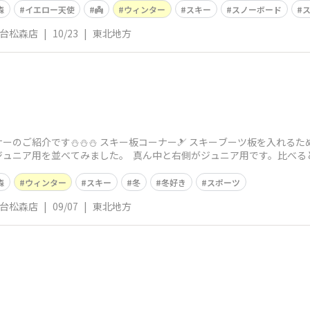
森
イエロー天使
👼
ウィンター
スキー
スノーボード
仙台松森店
|
10/23
|
東北地方
のご紹介です⛄️⛄️⛄️ スキー板コーナー🎿 スキーブーツ板を入れるた
ジュニア用を並べてみました。 真ん中と右側がジュニア用です。比べる
森
ウィンター
スキー
冬
冬好き
スポーツ
仙台松森店
|
09/07
|
東北地方