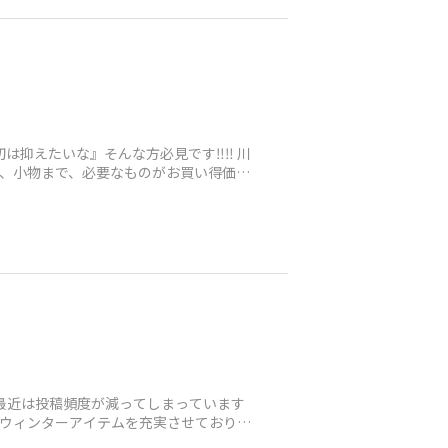
抑えたいな』そんな方必見です‼️‼️ 川
ツ、小物まで、必要なものがお買い得価格
！！最近は投稿頻度が減ってしまっています
たウィンターアイテムを充実させておりま