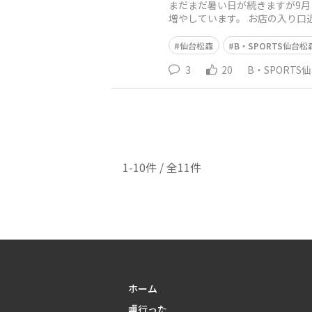
まだまだ暑い日が続きますが9
増やしています。 お店の入り口
ービンディングコーナー&nbs
仙台松森
B・SPORTS仙台松
3
20
B・SPORTS
1-10件 / 全11件
ホーム
🏬行った