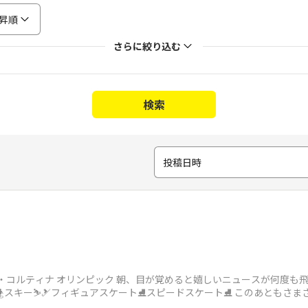
昇順
さらに絞り込む
検索
投稿日時
ノ・コルティナ オリンピック 朝、目が覚めると嬉しいニュースが何度も
ド🏂スキー⛷️🎿フィギュアスケート⛸️スピードスケート⛸️ このあともさ