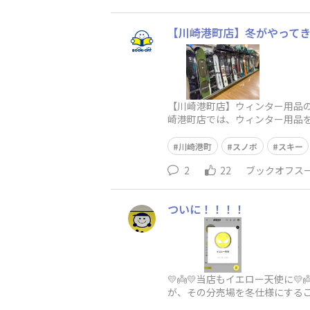
【川崎港町店】冬がやって
【川崎港町店】ウィンター用品の
崎港町店では、ウィンター用品を
販売中です
川崎港町
スノボ
スキー
2
22
ブックオフスー
ついに！！！！
💛👼💛当店もイエロー天使に
が、その分売場を冬仕様にするこ
す⛷️🏂❄️売場が完成した