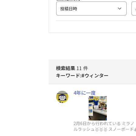
投稿日時
検索結果
11 件
キーワード:#ウィンター
4年に一度
2月6日から行われている ミラ
ルラッシュ🥇🥇🥇 スノーボー