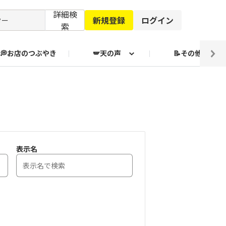
詳細検
新規登録
ログイン
索
💭お店のつぶやき
🪽天の声
📝その他
ブクログ通信
表示名