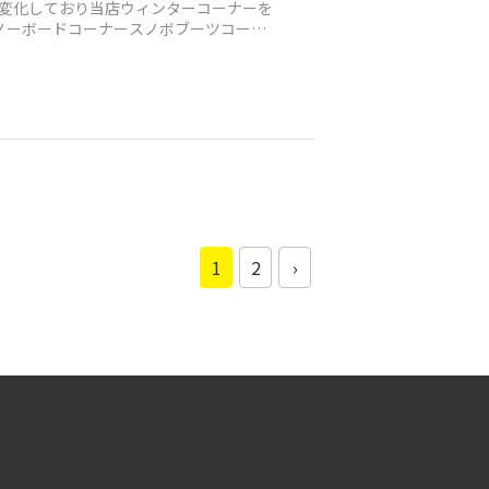
変化しており当店ウィンターコーナーを
ノーボードコーナースノボブーツコーナ
1
2
›