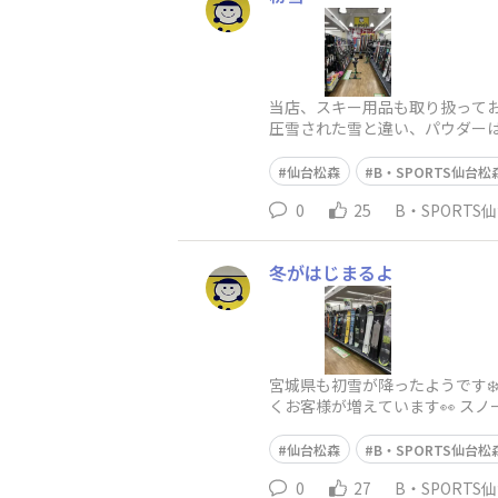
当店、スキー用品も取り扱ってお
圧雪された雪と違い、パウダーは
仙台松森
B・SPORTS仙台松
0
25
B・SPORTS
冬がはじまるよ
宮城県も初雪が降ったようです❄
くお客様が増えています👀 スノ
仙台松森
B・SPORTS仙台松
0
27
B・SPORTS