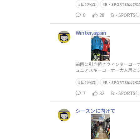
仙台松森
B・SPORTS仙台松
8
28
B・SPORTS
Winter,again
前回に引き続きウィンターコーナー
ュニアスキーコーナー大人用と
仙台松森
B・SPORTS仙台松
7
32
B・SPORTS
シーズンに向けて