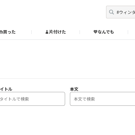
👜買った
🧹片付けた
💛なんでも
】
オンラインストア
🔰ご利用ガイド
SUZURIブックオフ公式ストア
のあるダメ出しはこちら！
イトル
本文