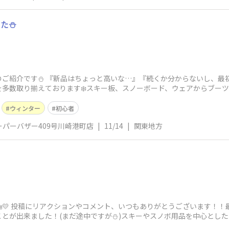
きた⛄
ご紹介です⛄ 『新品はちょっと高いな…』『続くか分からないし、最初は
多数取り揃えております❄️スキー板、スノーボード、ウェアからブー
ウィンター
初心者
パーバザー409号川崎港町店
|
11/14
|
関東地方
💛👼💛 投稿にリアクションやコメント、いつもありがとうございます
とが出来ました！(まだ途中ですが⛄️)スキーやスノボ用品を中心とし