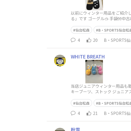
以前にウィンター用品をご紹介
る」です ゴーグル🥽 手袋🧤
仙台松森
B・SPORTS仙台松
4
20
B・SPORTS
WHITE BREATH
当店ジュニアウィンター用品も取
キーブーツ、ストック ジュニアス
仙台松森
B・SPORTS仙台松
4
21
B・SPORTS
粉雪