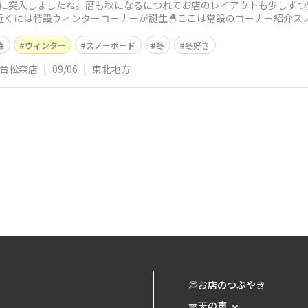
月に突入しましたね。暦も秋になるにつれてお店のレイアウトも少しずつ
近くには特設ウィンターコーナーが誕生🐣ここは常設のコーナー紹介ス
森
ウィンター
スノーボード
冬
冬好き
仙台松森店
|
09/06
|
東北地方
💭お店のつぶやき
🪽天の声