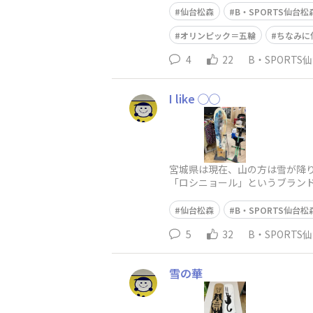
仙台松森
B・SPORTS仙台松
オリンピック＝五輪
ちなみに
4
22
B・SPORTS
I like ◯◯
宮城県は現在、山の方は雪が降り
「ロシニョール」というブランドで「
仙台松森
B・SPORTS仙台松
5
32
B・SPORTS
雪の華