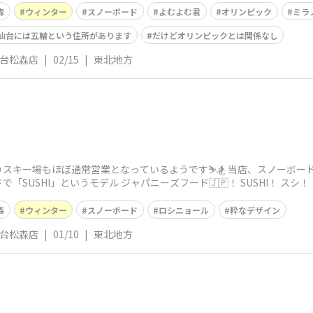
森
ウィンター
スノーボード
よむよむ君
オリンピック
ミラ
仙台には五輪という住所があります
だけどオリンピックとは関係なし
仙台松森店
|
02/15
|
東北地方
スキー場もほぼ通常営業となっているようです⛷️🏂 当店、スノーボー
SUSHI」というモデル ジャパニーズフード🇯🇵！ SUSHI！ スシ！
森
ウィンター
スノーボード
ロシニョール
粋なデザイン
仙台松森店
|
01/10
|
東北地方