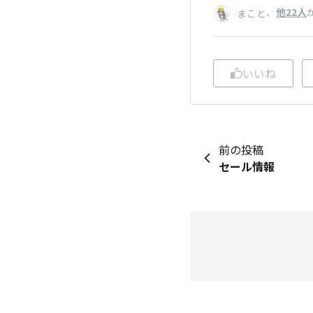
、
他22人
まこと
いいね
前の投稿
セール情報