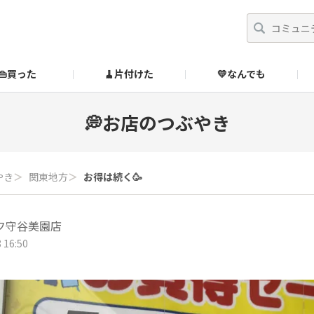
👜買った
🧹片付けた
💛なんでも
】
オンラインストア
🔰ご利用ガイド
SUZURIブックオフ公式ストア
💭お店のつぶやき
のあるダメ出しはこちら！
やき
＞
関東地方
＞
お得は続く🥳
フ守谷美園店
 16:50