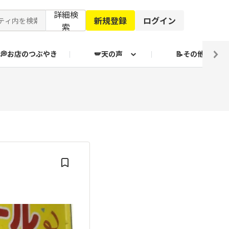
詳細検
新規登録
ログイン
索
💭お店のつぶやき
🪽天の声
📝その他
ブクログ通信