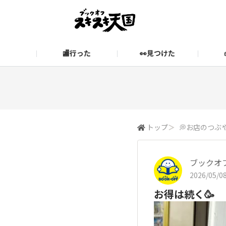
🏬行った
👀見つけた
お知らせ
ブックオフ公式サイト
期間限定企画【みんなでお題
ブックオフ公式
スキスキ天国に関するお問い合わせ
愛
トップ
＞
💭お店のつぶ
ブックオ
2026/05/08
お得は続く🥳