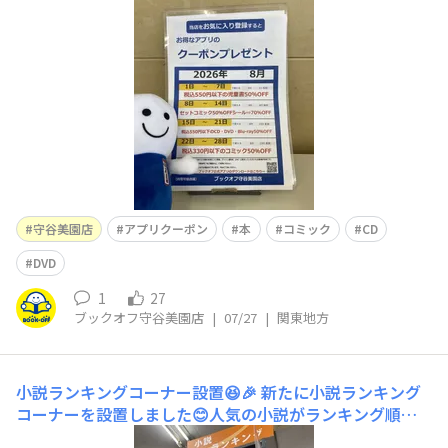
い😊
守谷美園店
アプリクーポン
本
コミック
CD
DVD
1
27
ブックオフ守谷美園店
|
07/27
|
関東地方
小説ランキングコーナー設置😆🎉
新たに小説ランキング
コーナーを設置しました😊人気の小説がランキング順に
並んでいるので、今の売れ筋が一目で分かっていいですね