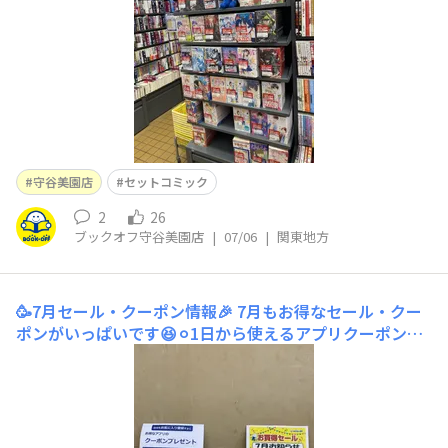
守谷美園店
セットコミック
2
26
ブックオフ守谷美園店
|
07/06
|
関東地方
🥳7月セール・クーポン情報🎉
7月もお得なセール・クー
ポンがいっぱいです😆⚪︎1日から使えるアプリクーポン🤖
フィギュア・ビークル20%OFFクーポン🚗⚪︎4日(土)・5日
(日)のセール①ムック誌・活字単行本550円以下50%OFF
セール📖②文庫220円以上3冊で50%OFFセール📚で安い
ものも高いものもお得に買えちゃう😊✌️この