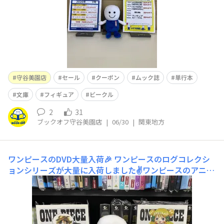
守谷美園店
セール
クーポン
ムック誌
単行本
文庫
フィギュア
ビークル
2
31
ブックオフ守谷美園店
|
06/30
|
関東地方
ワンピースのDVD大量入荷🎉
ワンピースのログコレクシ
ョンシリーズが大量に入荷しました✌️ワンピースのアニメ
を一気に見るチャンスです！さらに28日までの20%OFF
のアプリクーポンを使えばお得に買えちゃいます🤭ぜひご
来店ください😊