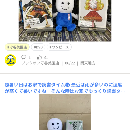
守谷美園店
DVD
ワンピース
1
31
ブックオフ守谷美園店
|
06/22
|
関東地方
📖暑い日はお家で読書タイム📚
最近は雨が多いのに湿度
が高くて暑いですね。そんな時はお家でゆっくり読書タイ
ム🥳当店には多くの📚受賞作やベストセラー📚が揃って
おります！私のおすすめは「変な絵」ですねコミック版も
おすすめです。ぜひご来店ください😊