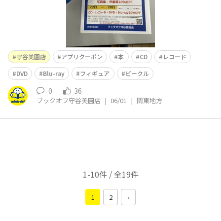
守谷美園店
アプリクーポン
本
CD
レコード
DVD
Blu-ray
フィギュア
ビークル
0
36
ブックオフ守谷美園店
|
06/01
|
関東地方
1-10件 / 全19件
1
2
›