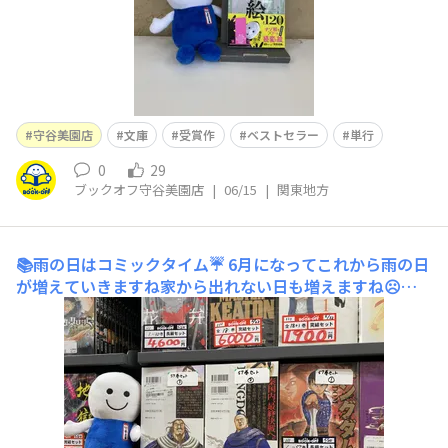
守谷美園店
文庫
受賞作
ベストセラー
単行
0
29
ブックオフ守谷美園店
|
06/15
|
関東地方
📚雨の日はコミックタイム☔️
6月になってこれから雨の日
が増えていきますね家から出れない日も増えますね☹️そ
んな時は長編コミックをゆっくり読むチャンス！🥳当店に
はオススメのセットコミックがいっぱいです✌️ご来店お待
ちしてます😊