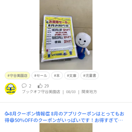
日〜16日のセールはまだ秘密🤫後日詳細をお知らせしま
すご来店お待ちしてます😊
守谷美園店
セール
本
文庫
児童書
2
29
ブックオフ守谷美園店
|
08/03
|
関東地方
🥳8月クーポン情報👏
8月のアプリクーポンはとってもお
得😆50%OFFのクーポンがいっぱいです！お得すぎてよ
むよむ君もビックリしてます🤩この機会ぜひご来店くださ