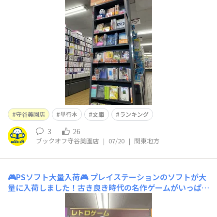
👍ぜひお手に取って見てくださいご来店お待ちしてます
😌
守谷美園店
単行本
文庫
ランキング
3
26
ブックオフ守谷美園店
|
07/20
|
関東地方
🎮PSソフト大量入荷🎮
プレイステーションのソフトが大
量に入荷しました！古き良き時代の名作ゲームがいっぱい
です😊昔を思い出して1本買っていかれませんか？ご来店
お待ちしてます😄