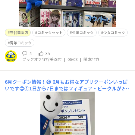
守谷美園店
コミックセット
少年コミック
少女コミック
青年コミック
4
35
ブックオフ守谷美園店
|
06/08
|
関東地方
6月クーポン情報！😆
6月もお得なアプリクーポンいっぱ
いです😊①1日から7日まではフィギュア・ビークルが2
0%OFF！②8日から14日は文庫・新書・活字単行本・雑
誌が20％OFF！これから雨が増える時期なので自宅ででき
る暇つぶしとして本やおもちゃの購入はいかがですか？ご
来店お待ちしてます😌