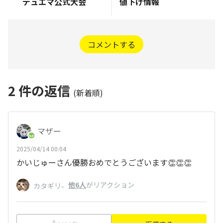
デュエマ公式大会
値下げ情報
コメントする
2
件の返信
(新着順)
マザー
2025/04/14 00:04
かいじゅーさん優勝おめでとうございます👏👏👏
、
他6人
がリアクション
カタギリ