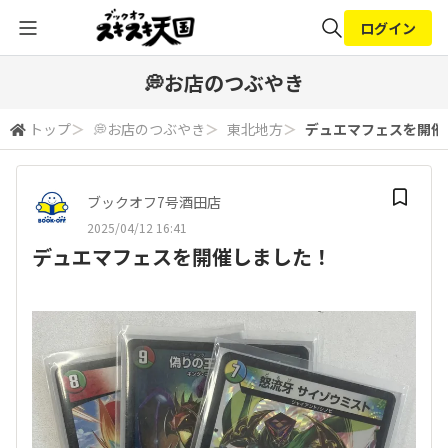
ログイン
全体検索
💭お店のつぶやき
トップ
＞
💭お店のつぶやき
＞
東北地方
＞
デュエマフェスを開催
検索
ブックオフ7号酒田店
2025/04/12 16:41
デュエマフェスを開催しました！