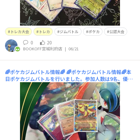
トレカ大会
トレカ
ジムバトル
ポケカ
公認大会
0
20
BOOKOFF宮城利府店
|
06/21
🌈ポケカジムバトル情報🌈
🌈ポケカジムバトル情報🌈本
日ポケカジムバトルを行いました。参加人数は9名、優勝
者は「まっつぁん」さんでした！ デッキ名「メガカエン
ジシex」 一言コメント「レパルダスの名残‼️」優勝おめ
でとうございます🎉ご参加いただいた皆様ありがとうござ
いました🤩