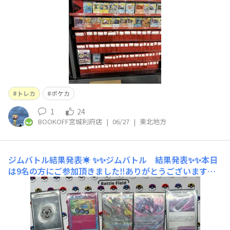
トレカ
ポケカ
1
24
BOOKOFF宮城利府店
|
06/27
|
東北地方
ジムバトル結果発表☀️
✨✨ジムバトル 結果発表✨✨本日
は9名の方にご参加頂きました‼️ありがとうございます🔥
優勝は［ハラだぬき］さんの［メガドリュウズデッキ］で
した‼️おめでとうございます😭