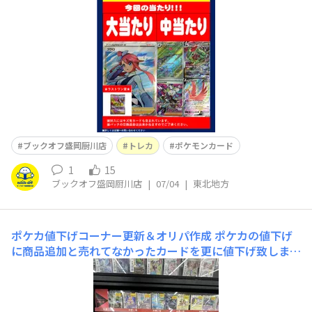
ご利用ください(^▽^)/
ブックオフ盛岡厨川店
トレカ
ポケモンカード
1
15
ブックオフ盛岡厨川店
|
07/04
|
東北地方
ポケカ値下げコーナー更新＆オリパ作成
ポケカの値下げ
に商品追加と売れてなかったカードを更に値下げ致しまし
た🙏懐かしいカードがお安くなってます😎1100円ポケカ
オリパも作りました‼️