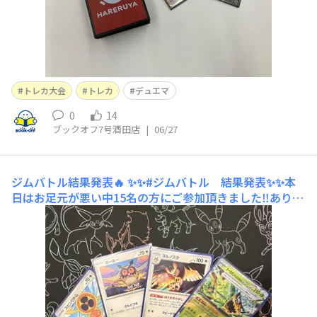
トレカ大会
トレカ
デュエマ
0
14
ブックオフ7号酒田店
|
06/27
ジムバトル結果発表🔥
✨✨#ジムバトル 結果発表✨✨本
日はお足元が悪い中15名の方にご参加頂きました‼️ありが
とうございます🔥優勝は［マツモト］さんの［宝石オーガ
ポン］デッキでした🦭おめでとうございます☀️