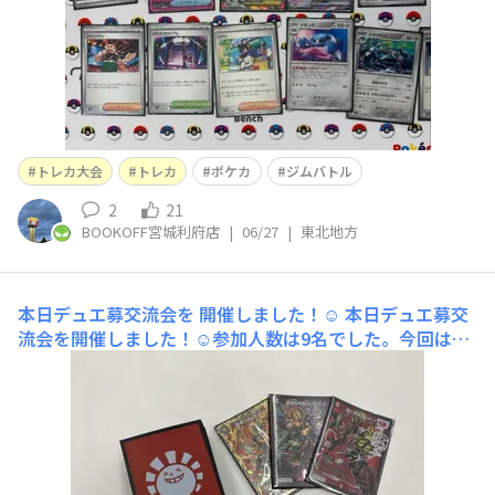
トレカ大会
トレカ
ポケカ
ジムバトル
2
21
BOOKOFF宮城利府店
|
06/27
|
東北地方
本日デュエ募交流会を 開催しました！☺️
本日デュエ募交
流会を開催しました！☺️参加人数は9名でした。今回は
『エイト』さんの『デアリバイク』が最多勝利となりまし
た！来週7月4日(土)15時15分からデュエ募交流会を開催
いたします！皆様のご参加をお待ちしております😆よろ
しくお願いします😎