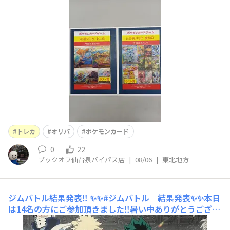
はラスト賞もございます😉👍️🎶この機会にぜひご利用く
ださい😍
トレカ
オリパ
ポケモンカード
0
22
ブックオフ仙台泉バイパス店
|
08/06
|
東北地方
ジムバトル結果発表‼️
✨✨#ジムバトル 結果発表✨✨本日
は14名の方にご参加頂きました‼️暑い中ありがとうござい
ます😭優勝は［かんた］さんの［ドデカバシドラパル