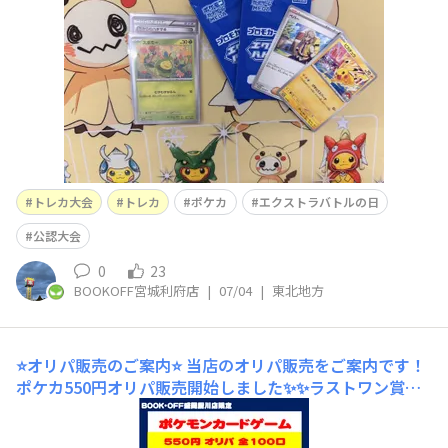
トレカ大会
トレカ
ポケカ
エクストラバトルの日
公認大会
0
23
BOOKOFF宮城利府店
|
07/04
|
東北地方
⭐オリパ販売のご案内⭐
当店のオリパ販売をご案内です！
ポケカ550円オリパ販売開始しました✨✨ラストワン賞
メガゲンガーex MA大当たり フウロ SR
などなど様々な商品を封入いたしました👍この機会にぜひ