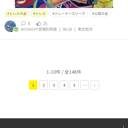
トレカ大会
トレカ
トレーナーズリーグ
公認大会
0
25
BOOKOFF宮城利府店
|
06/20
|
東北地方
1-10件 / 全146件
1
2
3
4
5
…
›