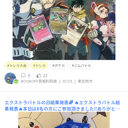
ト］デッキでした🔥🔥おめでとうございます☀️
トレカ大会
トレカ
ポケカ
ジムバトル
0
22
BOOKOFF宮城利府店
|
07/19
|
東北地方
エクストラバトルの日結果発表🌈
🔥エクストラバトル結
果発表🔥本日は8名の方にご参加頂きました‼️ありがとう
ございます🙏優勝は［リュウ］さんの［マッチョスボミ
ン］デッキでした😎おめでとうございます☀️☀️