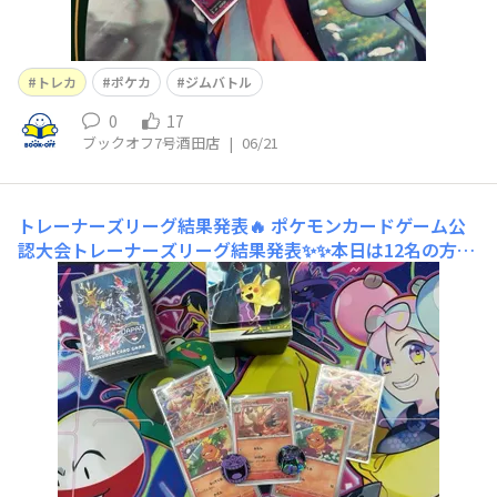
トレカ
ポケカ
ジムバトル
0
17
ブックオフ7号酒田店
|
06/21
トレーナーズリーグ結果発表🔥
ポケモンカードゲーム公
認大会トレーナーズリーグ結果発表✨✨本日は12名の方に
ご参加頂きました‼️ありがとうございます‼️優勝は［てぃ
も］さんの［バシャドラパ］デッキでした🔥🔥おめでとう
ございます😀