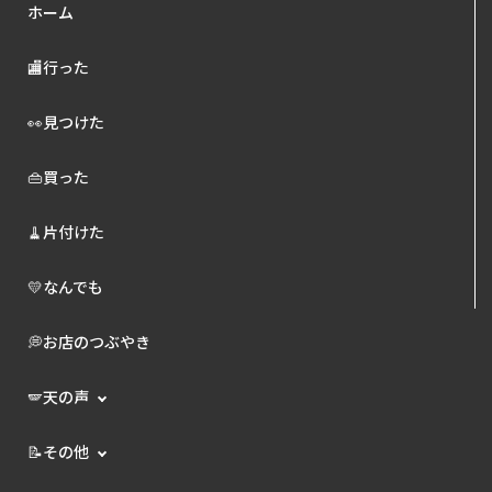
ホーム
🏬行った
👀見つけた
👜買った
🧹片付けた
💛なんでも
💭お店のつぶやき
🪽天の声
📝その他