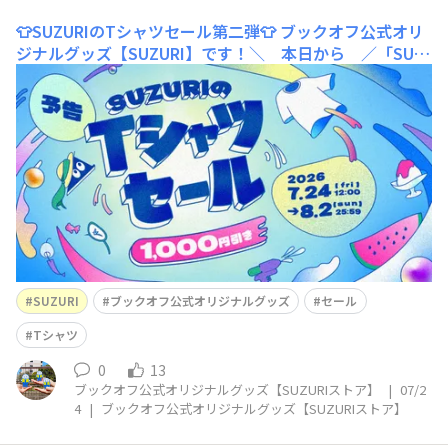
👕SUZURIのTシャツセール第二弾👕
ブックオフ公式オリ
ジナルグッズ【SUZURI】です！＼ 本日から ／「SUZ
URIのTシャツセール」第二弾開催中です～🌻夏本番🌞こ
れから大活躍間違いなしのTシャツが全品1,000円引き👕
※刺しゅうTシャツを除くやっぱり1,000 OFFは嬉しい♪
色違いで揃えたり、欲しかったあのデザインをこの機会に
ぜ
SUZURI
ブックオフ公式オリジナルグッズ
セール
Tシャツ
0
13
ブックオフ公式オリジナルグッズ【SUZURIストア】
|
07/2
4
|
ブックオフ公式オリジナルグッズ【SUZURIストア】