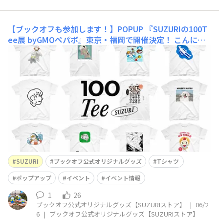
【ブックオフも参加します！】POPUP 『SUZURIの100T
ee展 byGMOペパボ』東京・福岡で開催決定！
こんにち
は！ブックオフ公式オリジナルグッズ【SUZURI】です！
100人のクリエイターによる夏の新作コレクション🏝️GM
Oペパボ SUZURI企画「100Tee」のポップアップにブッ
クオフも出展することになりました。展示商品は波に乗る
サーフよむよむ君がオシャレな「ブックオフ 浮世絵サー
フよむよむ君」
SUZURI
ブックオフ公式オリジナルグッズ
Tシャツ
ポップアップ
イベント
イベント情報
1
26
ブックオフ公式オリジナルグッズ【SUZURIストア】
|
06/2
6
|
ブックオフ公式オリジナルグッズ【SUZURIストア】