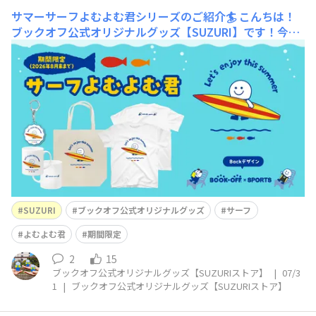
サマーサーフよむよむ君シリーズのご紹介🏄
こんちは！
ブックオフ公式オリジナルグッズ【SUZURI】です！今日
は浮世絵よむよむ君と一緒に発売された夏にぴったりのこ
のデザイン✨「サマーサーフよむよむ君」のご紹介です
💁‍♀️メインはサーフボードを持って海に向かうイメージの
ちょっとワイルドなよむよむ君🏄裏デザインもこだわっち
ゃいました✨かうかう君と
SUZURI
ブックオフ公式オリジナルグッズ
サーフ
よむよむ君
期間限定
2
15
ブックオフ公式オリジナルグッズ【SUZURIストア】
|
07/3
1
|
ブックオフ公式オリジナルグッズ【SUZURIストア】