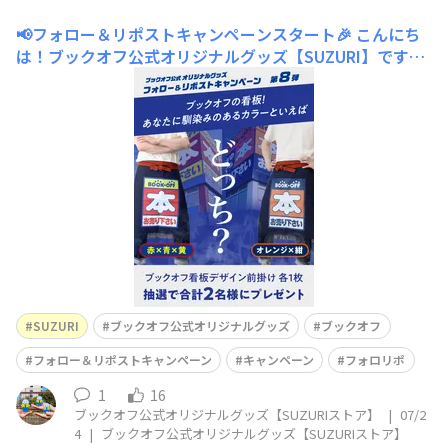
📢フォロー＆リポストキャンペーンスタート🎉
こんにち
は！ブックオフ公式オリジナルグッズ【SUZURI】です！
＼ 本日から ／フォロー＆リポストキャンペーン開催で
す🎉お待たせしました！待望のフォロリポCP第８弾🌟テ
ーマは…「ブックオフの看板！ あなたに馴染みのあるデ
ザインといえばどっち!?」そう言えばどっちだっけ？？👀
よく見る看板、近所のブック
SUZURI
ブックオフ公式オリジナルグッズ
ブックオフ
フォロー＆リポストキャンペーン
キャンペーン
フォロリポ
1
16
ブックオフ公式オリジナルグッズ【SUZURIストア】
|
07/2
4
|
ブックオフ公式オリジナルグッズ【SUZURIストア】