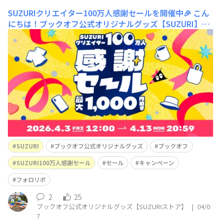
SUZURIクリエイター100万人感謝セールを開催中🎉
こん
にちは！ブックオフ公式オリジナルグッズ【SUZURI】で
す！只今ショップではSUZURIクリエイター100万人感謝
セールを開催中です✨100万人！すごいですよね！改め
て…SUZURIさん、おめでとうございます！！さて今回の
セール対象は…★1,000円引きスタンダードTシャツ（不
動の人気NO.1）
SUZURI
ブックオフ公式オリジナルグッズ
ブックオフ
SUZURI100万人感謝セール
セール
キャンペーン
フォロリポ
2
25
ブックオフ公式オリジナルグッズ【SUZURIストア】
|
04/0
7