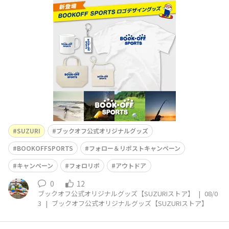
作登場♪BOOKOFFのロゴって色々あるんです。ロゴシリ
ーズを全部集めたら何だか達成感あるかも⁈👀今回追加さ
れたのは「BOOKOFF SPORTS」✨BOOKOFF SPORTSと
は…スポーツ用品・アウトドア（キャンプ）用
SUZURI
ブックオフ公式オリジナルグッズ
BOOKOFFSPORTS
フォロー＆リポストキャンペーン
キャンペーン
フォロリポ
アウトドア
0
12
ブックオフ公式オリジナルグッズ【SUZURIストア】
|
08/0
3
|
ブックオフ公式オリジナルグッズ【SUZURIストア】