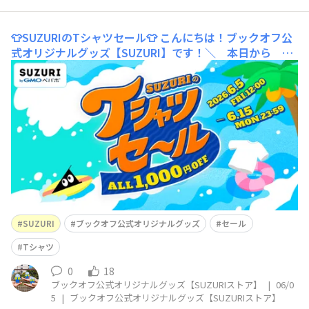
👕SUZURIのTシャツセール👕
こんにちは！ブックオフ公
式オリジナルグッズ【SUZURI】です！＼ 本日から ／
SUZURIのTシャツセール開催これから大活躍のTシャツが
全品1,000円引き👕※刺しゅうTシャツを除くどんどん暑
くなる....夏前におトクに手に入れるチャンス♪カラーも選
べるからオンリーワンにカスタムして😊よむよむ君は
SUZURI
ブックオフ公式オリジナルグッズ
セール
Tシャツ
0
18
ブックオフ公式オリジナルグッズ【SUZURIストア】
|
06/0
5
|
ブックオフ公式オリジナルグッズ【SUZURIストア】