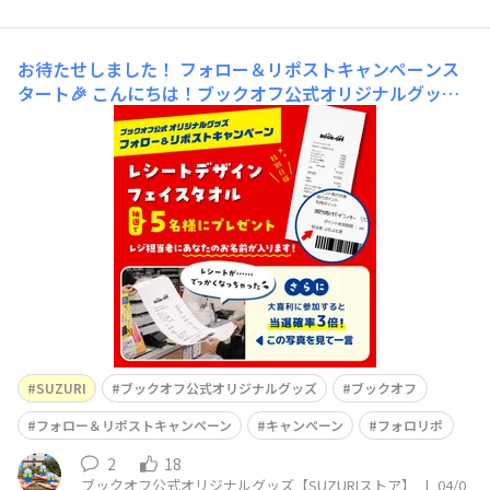
お待たせしました！ フォロー＆リポストキャンペーンス
タート🎉
こんにちは！ブックオフ公式オリジナルグッズ
【SUZURI】です！＼ 本日から ／フォロー＆リポスト
キャンペーン開催です🎉お待たせしました！フォロリポC
P第７弾🌟気になるプレゼントは…いま話題のレシートデ
ザイン フェイスタオル【特別仕様】✨さらに！！大喜利
に参加で当選確率3倍のチャンス🎁▼公式Xの投稿
SUZURI
ブックオフ公式オリジナルグッズ
ブックオフ
フォロー＆リポストキャンペーン
キャンペーン
フォロリポ
2
18
ブックオフ公式オリジナルグッズ【SUZURIストア】
|
04/0