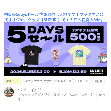
初夏の5daysセール🌴
おひさしぶりです！ブックオフ公
式オリジナルグッズ【SUZURI】です！只今初夏の5days
セール開催中です～🌻夏に大活躍のスタンダードTシャツ
が500円引き👕他にもアクリルキーホルダーアクリルスタ
ンドロンググラスが対象です～🍹 開催期間は5月19日
（火）まで！💁‍♀️是非チェックしてみてください！h
SUZURI
ブックオフ公式オリジナルグッズ
セール
初夏
0
22
ブックオフ公式オリジナルグッズ【SUZURIストア】
|
05/1
5