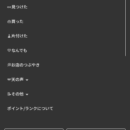
👀見つけた
👜買った
🧹片付けた
💛なんでも
💭お店のつぶやき
🪽天の声
📝その他
ポイント/ランクについて