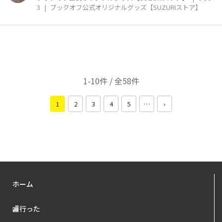
3
|
ブックオフ公式オリジナルグッズ【SUZURIストア】
1-10件 / 全58件
1
2
3
4
5
…
›
ホーム
🏬行った