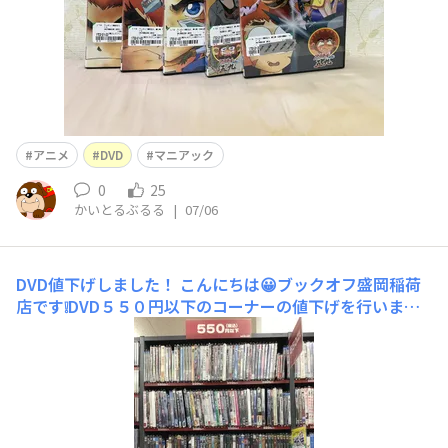
アニメ
DVD
マニアック
0
25
かいとるぶるる
|
07/06
DVD値下げしました！
こんにちは😀ブックオフ盛岡稲荷
店です❕DVD５５０円以下のコーナーの値下げを行いまし
た🧿この機会に気になっていた作品を探してみては如何で
しょうか？🙄ご来店をお待ちしております！