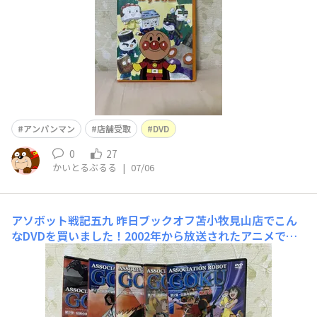
アンパンマン
店舗受取
DVD
0
27
かいとるぶるる
|
07/06
アソボット戦記五九
昨日ブックオフ苫小牧見山店でこん
なDVDを買いました！2002年から放送されたアニメで全5
2話もあるとのこと。今の人たち知ってるかな？んでWiki
pediaによると、このアニメは放送したはいいが、人気が
出ずDVDは中断になって残念ながら20話しか収録されず
他は未収録！！😱せめてサブスクで全話配信して