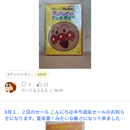
はドンキホタテ初登場回ほか収録の巻ぶるーっ
アンパンマン
DVD
0
23
かいとるぶるる
|
08/05
8月１．２日のセール
こんにちは🌞今週末セールのお知ら
せになります。夏本番！みたいな暑さになって来ました
ね？暑い時は、おうち時間とかいかがでしょうか？午前中