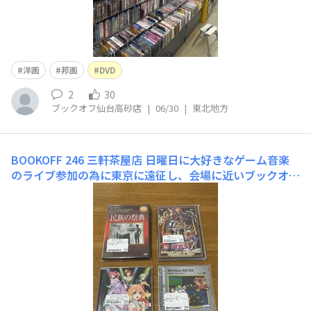
洋画
邦画
DVD
2
30
ブックオフ仙台高砂店
|
06/30
|
東北地方
BOOKOFF 246 三軒茶屋店
日曜日に大好きなゲーム音楽
のライブ参加の為に東京に遠征し、会場に近いブックオフ
を見つけたので迷わず突入。推し関連を深くは探さず、5
00円以下のコーナーから収穫させて頂きました！開場時
間前までに終わるように余裕を持たせつつ吟味し、ここで
見つかるのは嬉しいと素直に感じられる物を選ばせて頂き
ました！未開拓