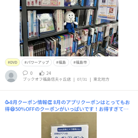
DVD
パワーアップ
福島
福島市
0
24
ブックオフ福島信夫ヶ丘店
|
07/31
|
東北地方
🥳8月クーポン情報👏
8月のアプリクーポンはとってもお
得😆50%OFFのクーポンがいっぱいです！お得すぎてよ
むよむ君もビックリしてます🤩この機会ぜひご来店くださ
い😊