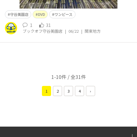
守谷美園店
DVD
ワンピース
1
31
ブックオフ守谷美園店
|
06/22
|
関東地方
1-10件 / 全31件
1
2
3
4
›