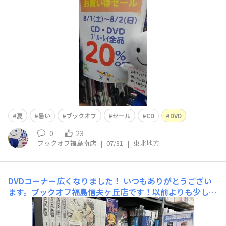
の涼しい時間にブックオフに来店していただきCD、DVD
をセールで安く買って頂き、午後は、DVD、CD鑑賞(^^♪
皆様、お身体に気をつけてくださいね
夏
暑い
ブックオフ
セール
CD
DVD
0
23
ブックオフ福島南店
|
07/31
|
東北地方
DVDコーナー広くなりました！
いつもありがとうござい
ます。ブックオフ福島信夫ヶ丘店です！以前よりも少しパ
ワーアップしております！！探しやすくなっておりま
す！！お探しのDVDがございましたら是非ブックオフ福島
信夫ヶ丘店にお越し下さい！