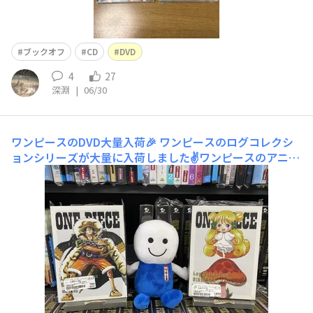
ブックオフ
CD
DVD
4
27
深淵
|
06/30
ワンピースのDVD大量入荷🎉
ワンピースのログコレクシ
ョンシリーズが大量に入荷しました✌️ワンピースのアニメ
を一気に見るチャンスです！さらに28日までの20%OFF
のアプリクーポンを使えばお得に買えちゃいます🤭ぜひご
来店ください😊