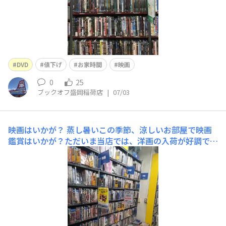
DVD
値下げ
お家時間
映画
0
25
ブックオフ盛岡稲荷店
|
07/03
映画はいかが？
蒸し暑いこの季節、涼しいお部屋で映画
鑑賞はいかが？ただいま当店では、洋画の入荷が好調です
見逃していたあの映画や、サブスクで見つからないあの映
画も、もしかしたら見つかるかも❗是非当店の映像ソフト
コーナーにお立ち寄りください