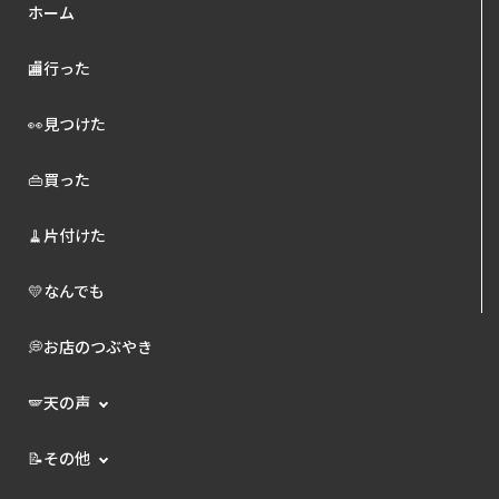
ホーム
🏬行った
👀見つけた
👜買った
🧹片付けた
💛なんでも
💭お店のつぶやき
🪽天の声
📝その他