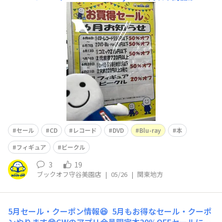
OFF」安価なCDやDVDがさらに安くなっちゃいます😆✌️
ぜひご来店ください😊
セール
CD
レコード
DVD
Blu-ray
本
フィギュア
ビークル
3
19
ブックオフ守谷美園店
|
05/26
|
関東地方
5月セール・クーポン情報😆
5月もお得なセール・クーポ