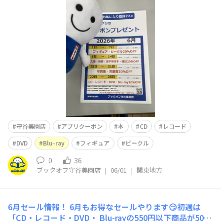
0%OFF！②8日から14日は文庫・新書・活字単行本・雑
誌が20％OFF！これから雨が増える時期なので自宅ででき
る暇つぶしとして本やおもちゃの購入はいかがですか？ご
来店お待ちしてます😌
守谷美園店
アプリクーポン
本
CD
レコード
DVD
Blu-ray
フィギュア
ビークル
0
36
ブックオフ守谷美園店
|
06/01
|
関東地方
6月セール情報！
6月もお得なセールやります😏初週は
「CD・レコード・DVD・ Blu-rayの550円以下商品が50%