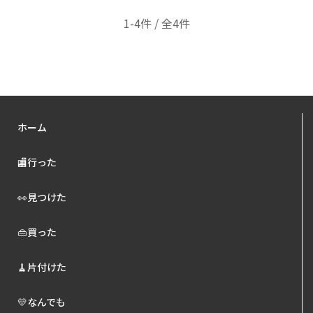
1-4件 / 全4件
ホーム
🏬行った
👀見つけた
👜買った
🧹片付けた
💛なんでも