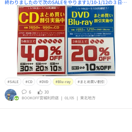
終わりましたので次のSALEをやります1/10-1/12の３日間
CDやDVDのまとめ買いで割引SALE🈹をやります🦆CDは
最大40%OFF良いものまとめ買いのChance⁉️
SALE
CD
DVD
Blu-ray
まとめ買い割引
6
30
BOOKOFF宮城利府店
|
01/05
|
東北地方