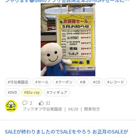
ンやります😁GWのアプリ会員限定本20%OFFセールに加
えて①CD・レコード・DVD・Blu-rayの550円以下商品が5
0%OFF😊🎵②フィギュア20%OFFクーポン配信😘しちゃ
います他にも毎週お得情報いっぱいです！GWは是非当店
へご来店ください😌
守谷美園店
セール
クーポン
本
CD
レコード
DVD
Blu-ray
フィギュア
2
31
ブックオフ守谷美園店
|
04/29
|
関東地方
SALEが終わりましたのでSALEをやろう
お正月のSALEが