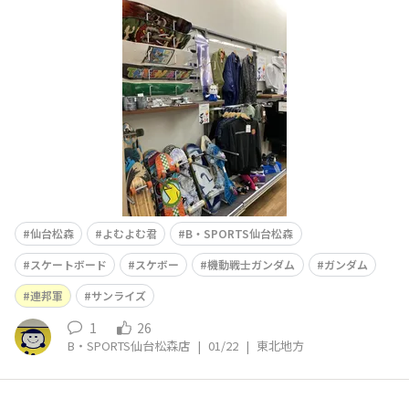
戦士ガンダムシリーズの初代ガンダム、ファーストガンダ
ムとも呼ばれます。 がっつりアニメのキャラクターのデ
ザインがされたデッキは久しぶりに拝見しました👀&n
仙台松森
よむよむ君
B・SPORTS仙台松森
スケートボード
スケボー
機動戦士ガンダム
ガンダム
連邦軍
サンライズ
1
26
B・SPORTS仙台松森店
|
01/22
|
東北地方