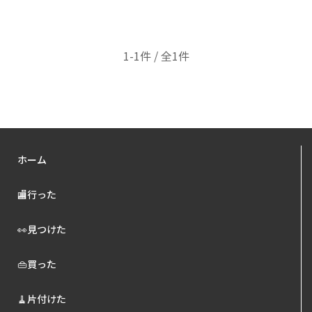
1-1件 / 全1件
ホーム
🏬行った
👀見つけた
👜買った
🧹片付けた