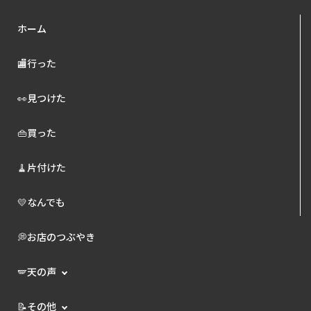
ホーム
🏬行った
👀見つけた
👜買った
🧹片付けた
💛なんでも
💭お店のつぶやき
🪽天の声
📝その他