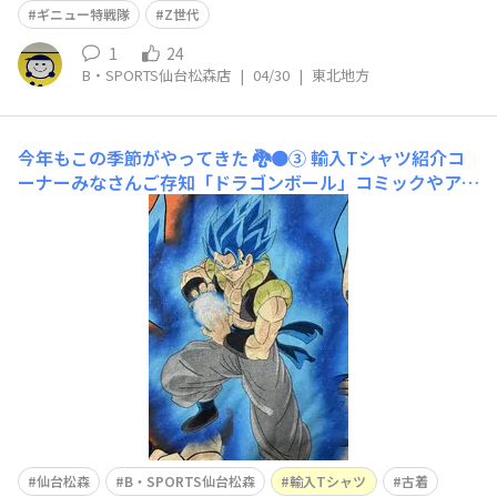
ギニュー特戦隊
Z世代
1
24
B・SPORTS仙台松森店
|
04/30
|
東北地方
今年もこの季節がやってきた 🐉🟠③
輸入Tシャツ紹介コ
ーナーみなさんご存知「ドラゴンボール」コミックやアニ
メ化もしている「ドラゴンボール超」のTシャツをご紹
介！ゴジータブルー🟦ちなみにドラゴンボールで悟空とベ
ジータが合体した「ベジット」というキャラクターもいま
すが、私的にはこの写真のゴジータ派です👍やはりドラゴ
ンボールといったらこの2
仙台松森
B・SPORTS仙台松森
輸入Tシャツ
古着