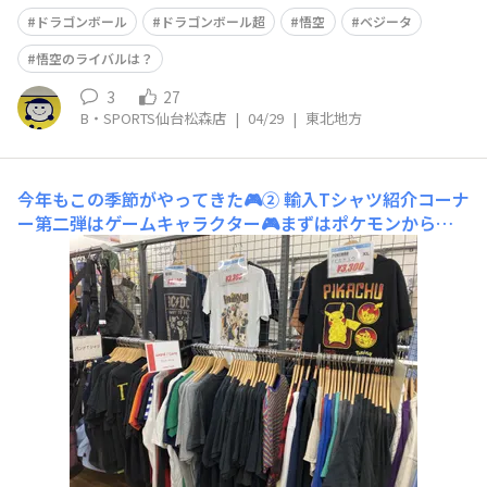
ドラゴンボール
ドラゴンボール超
悟空
ベジータ
悟空のライバルは？
3
27
B・SPORTS仙台松森店
|
04/29
|
東北地方
今年もこの季節がやってきた🎮②
輸入Tシャツ紹介コーナ
ー第二弾はゲームキャラクター🎮まずはポケモンからピ
カチュウ⚡️今年は記念すべき30周年👏そんな今年はゲーム
内でもリアルでもイベント盛りだくさんです！先日仙台市
内に県内2ヶ所目となるラプラス公園が開園しました⛲️ラ
プラス公園は2ヶ所とも郊外ではありますが、絶対楽しく
て可愛いので皆