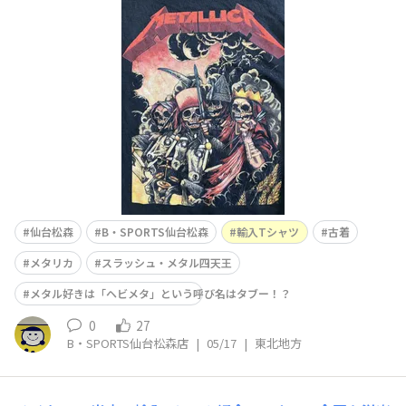
allica(メタリカ)』アメリカ出身のヘヴィメタル・バンド
「メガデス」「アンスラックス」「スレイヤー」そして今
回の「メタリカ」の4バンドはスラッシュ・メタル四天王
と言われています🎸⚡️🔥1981年に結成して
仙台松森
B・SPORTS仙台松森
輸入Tシャツ
古着
メタリカ
スラッシュ・メタル四天王
メタル好きは「ヘビメタ」という呼び名はタブー！？
0
27
B・SPORTS仙台松森店
|
05/17
|
東北地方