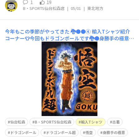
1
19
B・SPORTS仙台松森店
|
05/01
|
東北地方
今年もこの季節がやってきた 🐉🟠🟠④
​輸入Tシャツ紹介
コーナー👕今回もドラゴンボールです🐉🟠身勝手の極意バ
ージョン​悟空と言ったら、スーパーサイヤ人が有名です
が、「ドラゴンボール超」となるとスーパーサイヤ人を超
えて究極の戦闘技術の登場です🔥「悟空さ、覚醒し過ぎだ
べ」とチチは言ったとか言わなかったとか・・・次のTシ
ャツは・・・この4人と
仙台松森
B・SPORTS仙台松森
輸入Tシャツ
古着
ドラゴンボール
ドラゴンボール超
悟空
身勝手の極意