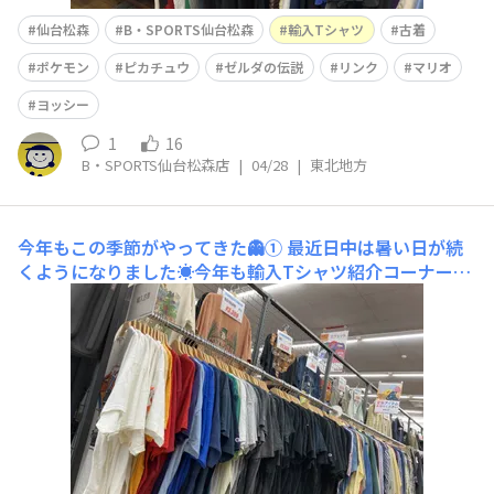
仙台松森
B・SPORTS仙台松森
輸入Tシャツ
古着
ポケモン
ピカチュウ
ゼルダの伝説
リンク
マリオ
ヨッシー
1
16
B・SPORTS仙台松森店
|
04/28
|
東北地方
今年もこの季節がやってきた👻①
最近日中は暑い日が続
くようになりました☀️今年も輸入Tシャツ紹介コーナー開
催です👕✨第一弾はホラー映画特集🪓👻まずはチャイル
ド・プレイ/チャッキーの花嫁👰‍♀️チャッキーとティファニ
ーのTシャツです👦👧チャイルド・プレイはちょうど先日
新作企画中という発表がありましたね！楽しみです🔥続い
ては人形つなが