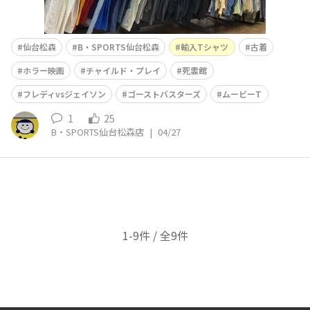
仙台松森
B・SPORTS仙台松森
輸入Tシャツ
古着
ホラー映画
チャイルド・プレイ
死霊館
フレディvsジェイソン
ゴーストバスターズ
ムービーT
1
25
B・SPORTS仙台松森店
|
04/27
1-9件 / 全9件