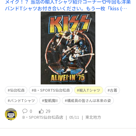
メイク！？
当店の輸入Tシャツ紹介コーナー👕今回も洋楽
バンドTシャツお付き合いください。もう一枚「kiss (キ
ッス)」アメリカ出身のハードロックバンド白塗りメイク
が印象的ですね。4人編成で、悪魔、愛の戦士、宇宙人、
猫の怪人のキャラクターとなっています。ちなみに私は
「I Love It Loud」という曲が好き
仙台松森
B・SPORTS仙台松森
輸入Tシャツ
古着
バンドTシャツ
聖飢魔II
構成員の皆さんは本来の姿
0
29
B・SPORTS仙台松森店
|
05/11
|
東北地方