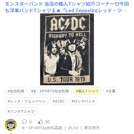
モンスターバンド
当店の輸入Tシャツ紹介コーナー👕今回
も洋楽バンドTシャツ🎸🔥「Led Zeppelin(レッド・ツェ
ッペリン)」イギリスのロックバンド。1968年に結成。ハ
ードロックに多大なる影響を与えたバンドです。私個人的
には「The Song Remains the Same (邦題:永遠の詩)」
が好きです🎶お
仙台松森
B・SPORTS仙台松森
輸入Tシャツ
古着
レッド・ツェッペリン
ACDC
ロックバンド
バンドTシャツ
0
30
B・SPORTS仙台松森店
|
05/10
|
東北地方