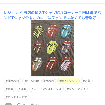
レジェンド
当店の輸入Tシャツ紹介コーナー今回は洋楽バ
ンドTシャツ👕🎸このロゴはファンではなくても音楽好き
なら一度は見たことある！？でしょう👀「ローリングスト
ーンズ」カラフルなロゴがたくさん🌈1960年代から活動
していて、今年の7月に新譜のアルバムをリリースします
💿まさにレジェンドバンド！！お次は・・・「グリー
仙台松森
B・SPORTS仙台松森
輸入Tシャツ
古着
音楽
洋楽
ローリングストーンズ
グリーンデイ
バンドTシャツ