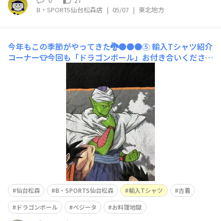
0
27
B・SPORTS仙台松森店
|
05/07
|
東北地方
今年もこの季節がやってきた🐉🟠🟠🟠⑤
輸入Tシャツ紹介
コーナー👕今回も「ドラゴンボール」お付き合いください
🙇このTシャツドラゴンボール戦士たちのデザインです。
ベジータもこの表情ベジータも最初の頃は冗談が通じない
イメージでしたが、悟空達と行動を共にするとともになん
だか砕けたキャラになりました。みなさんご存知かどうか
分かりませんが、ベジータ
仙台松森
B・SPORTS仙台松森
輸入Tシャツ
古着
ドラゴンボール
ベジータ
お料理地獄