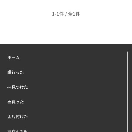
1-1件 / 全1件
ホーム
🏬行った
👀見つけた
👜買った
🧹片付けた
💛なんでも