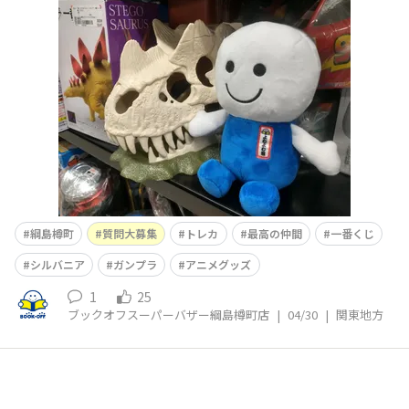
島樽町店です。ブックオフスキスキ天国で当店から発信し
てほしいことはなんですか？みなさまのご意見を聞かせて
頂きたいです🎵～～～～～～～～～～～～～～～～～～～
～～～～～～～～～～～～～～～～～～～～～～～～～
【お知らせ】​当店は2026年6
綱島樽町
質問大募集
トレカ
最高の仲間
一番くじ
シルバニア
ガンプラ
アニメグッズ
1
25
ブックオフスーパーバザー綱島樽町店
|
04/30
|
関東地方