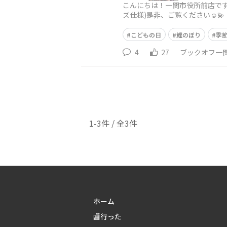
こんにちは！一関市役所前店です
ズ仕様)是非、ご覧ください☺️💫
こどもの日
鯉のぼり
季
4
27
ブックオフ一
1-3件 / 全3件
ホーム
🏬行った