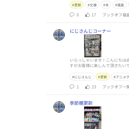
更新
文庫
本
福島
0
17
ブックオフ福
にじさんじコーナー
いらっしゃいませ！こんにちは
すがお客様に楽しんで頂きたいで
にじさんじ
更新
アニメ
1
23
ブックオフ一
季節棚更新