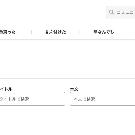
👜買った
🧹片付けた
💛なんでも
】
オンラインストア
🔰ご利用ガイド
SUZURIブックオフ公式ストア
のあるダメ出しはこちら！
イトル
本文