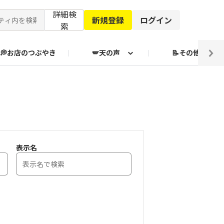
詳細検
新規登録
ログイン
索
💭お店のつぶやき
🪽天の声
📝その他
ブクログ通信
表示名