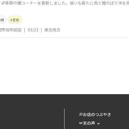
🌈季節の棚コーナーを更新しました。装いも新たに兜と鯉のぼり🎏を兜
節棚
更新
関市役所前店
|
03/23
|
東北地方
💭お店のつぶやき
🪽天の声