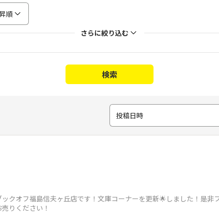
昇順
さらに絞り込む
検索
投稿日時
ブックオフ福島信夫ヶ丘店です！文庫コーナーを更新🌟しました！是非
お売りください！