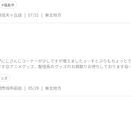
福島市
島信夫ヶ丘店
|
07/31
|
東北地方
にじさんじコーナーが少しですが増えました☺️✨すとぷりもちょっと
す😌アニメグッズ、配信系のグッズのお買取りお待ちしております😆
グッズ
関市役所前店
|
05/29
|
東北地方