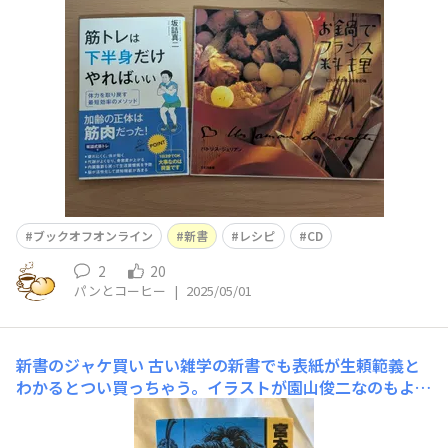
中高生時代に狂ったように聴いてたなぁ
ブックオフオンライン
新書
レシピ
CD
2
20
パンとコーヒー
|
2025/05/01
新書のジャケ買い
古い雑学の新書でも表紙が生頼範義と
わかるとつい買っちゃう。イラストが園山俊二なのもよろ
しい。