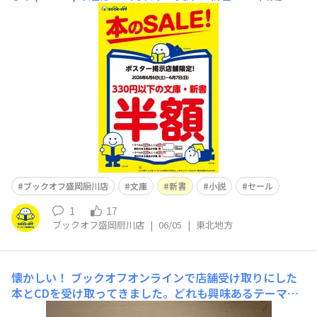
ール！！！東野圭吾や湊かなえ等の人気作家さんの商品や
おすすめ品コーナーに陳列されている商品などもお安く購
入いただけます✨✨6月初めの休日に是非当店にお立ち寄
りください🌈
ブックオフ盛岡厨川店
文庫
新書
小説
セール
1
17
ブックオフ盛岡厨川店
|
06/05
|
東北地方
懐かしい！
ブックオフオンラインで店舗受け取りにした
本とCDを受け取ってきました。どれも興味あるテーマな
ので、読むのが楽しみです。 CDが懐かしくて泣きそう！