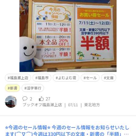
福島瀬上店
福島市
よむよむ君
セール
文庫
新書
活字単行
2
27
ブックオフ福島瀬上店
|
07/11
|
東北地方
⭐今週のセール情報⭐
今週のセール情報をお知らせいたし
ます(⌒∇⌒)今週は330円以下の文庫・新書の「半額」セ