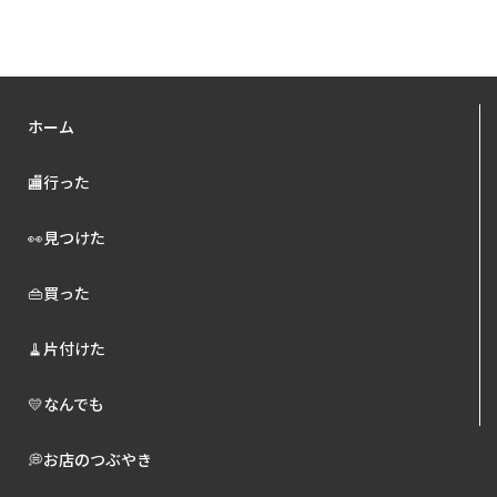
ホーム
🏬行った
👀見つけた
👜買った
🧹片付けた
💛なんでも
💭お店のつぶやき