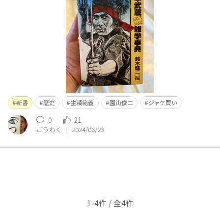
新書
歴史
生頼範義
園山俊二
ジャケ買い
0
21
ごうわく
|
2024/06/23
1-4件 / 全4件