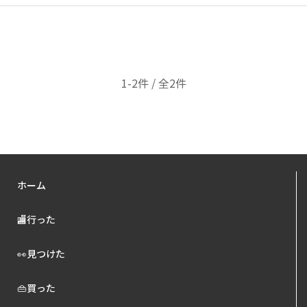
1-2件 / 全2件
ホーム
🏬行った
👀見つけた
👜買った