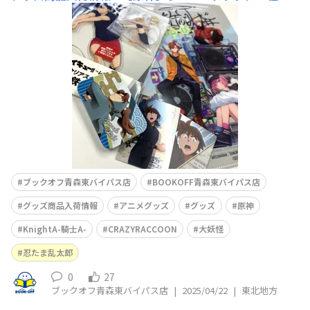
nightAｰ騎士Aｰ】A4クリアファイル4種【Crazy Raccoo
n】大妖怪A4クリアファイル2種【忍たま乱太郎】すらい
どきゃんカード【ハイキュー‼︎】缶バッジアクリルスタン
ドアクリルブロックラバーストラップすき
ブックオフ青森東バイパス店
BOOKOFF青森東バイパス店
グッズ商品入荷情報
アニメグッズ
グッズ
原神
KnightA-騎士A-
CRAZYRACCOON
大妖怪
忍たま乱太郎
0
27
ブックオフ青森東バイパス店
|
2025/04/22
|
東北地方