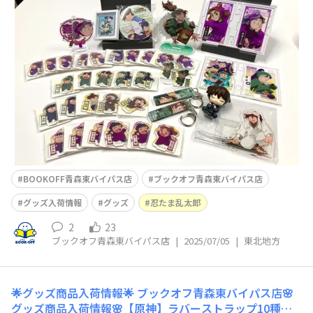
🎉❣️ ロングステッカーやブロマイド、カード系も盛りだく
さん…！！キャラによっては同絵柄複数枚ございます🙌そ
してこちらは“おなまえたおる”！かわいいですね～💜開
封済みですが状態は◎でございます🥷✨最後にこちら！！
BOOKOFF青森東バイパス店
ブックオフ青森東バイパス店
グッズ入荷情報
グッズ
忍たま乱太郎
2
23
ブックオフ青森東バイパス店
|
2025/07/05
|
東北地方
🌟グッズ商品入荷情報🌟
ブックオフ青森東バイパス店🌸
グッズ商品入荷情報🌸【原神】ラバーストラップ10種【K