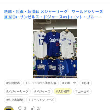
熱戦・烈戦・超激戦
メジャーリーグ ワールドシリーズ
🇺🇸⚾️ロサンゼルス・ドジャースvsトロント・ブルージ
ェイズ戦が凄いことになっています！！ 7戦中4勝すれば
ワールドチャンピオンになるわけですが11月1日現在、両
チーム3勝ずつとなり超激戦です🔥🔥🔥 先にブルージェイ
ズが3勝となりましたが、ドジャー
仙台松森
B・SPORTS仙台松森
スポーツ
野球
メジャーリーグ
ドジャース
大谷翔平
山本由伸
佐々木朗希
ワールドシリーズ
2
27