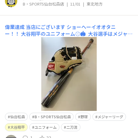
B・SPORTS仙台松森店
|
11/01
|
東北地方
偉業達成
当店にございます ショーヘーイオオタニ
ー！！ 大谷翔平のユニフォーム⚾️🏟️ 大谷選手はメジャー
リーグで昨シーズン50ホームラン、50盗塁、いわゆる50-
50を達成。ホームラン王と打点王、シーズンMVPを受賞
するなど前人未到の記録を残しました🏆 今
仙台松森
B・SPORTS仙台松森
野球
メジャーリーグ
大谷翔平
ユニフォーム
二刀流