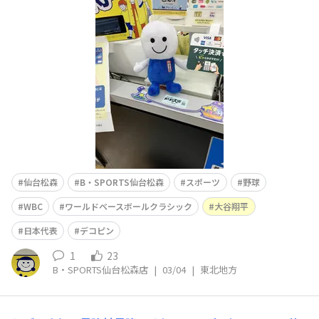
シック) 今回で第6回目となりました 過去の大会では第一
回、第二回、第五回に日本が優勝をしています🏆🇯🇵 前
回の大会では劇的な幕切れで日本が優勝しました。興奮し
たあの名シーンは忘れられないです👀🙌 今回はメジャ
仙台松森
B・SPORTS仙台松森
スポーツ
野球
WBC
ワールドベースボールクラシック
大谷翔平
日本代表
デコピン
1
23
B・SPORTS仙台松森店
|
03/04
|
東北地方