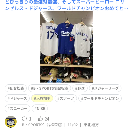
とびっきりの最強対最強、そしてスーパーヒーロー
ロサ
ンゼルス・ドジャース、ワールドチャンピオンおめでとう
ございます👑🎊🎊🎊👑 劇的すぎます🔥 ドジャースvsブル
ージェイズ⚾️ 第7戦の先発は大谷翔平選手！ 3回にホーム
ランを打たれて3失点して投手交代となりました。あの大
谷選手が膝に手をついてうなだれていた様
仙台松森
B・SPORTS仙台松森
野球
メジャーリーグ
ドジャース
大谷翔平
スポーツ
ワールドチャンピオン
スニーカー
NIKE
1
24
B・SPORTS仙台松森店
|
11/02
|
東北地方