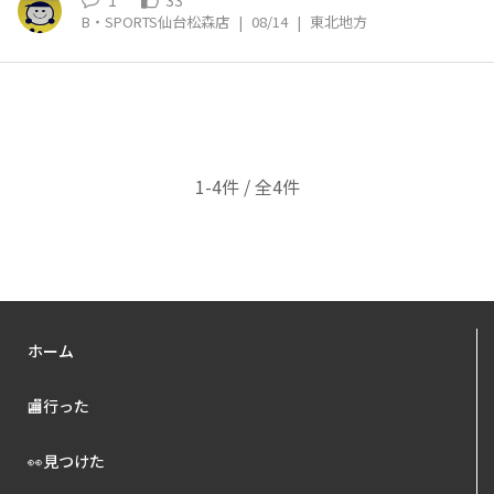
1
33
B・SPORTS仙台松森店
|
08/14
|
東北地方
1-4件 / 全4件
ホーム
🏬行った
👀見つけた