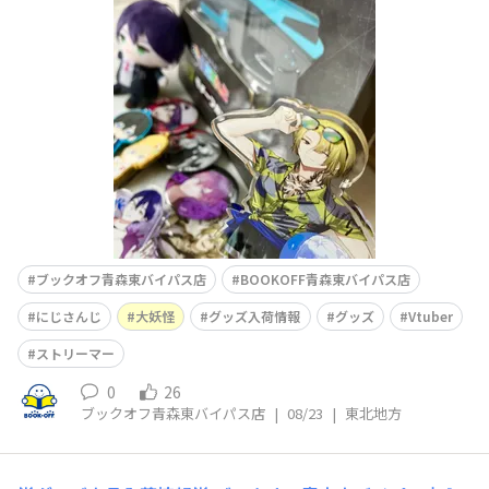
ました～🎉❣️❣️❣️(某メシャ推しの私、三人揃っていて内心
大歓喜でございます)この機会にぜひお越しくださいませ
～！！！皆様のご来店心よりお待ちしております🫰🥳🎶
ブックオフ青森東バイパス店
BOOKOFF青森東バイパス店
にじさんじ
大妖怪
グッズ入荷情報
グッズ
Vtuber
ストリーマー
0
26
ブックオフ青森東バイパス店
|
08/23
|
東北地方