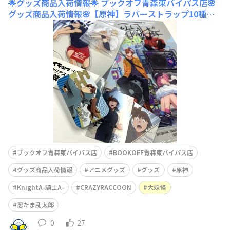
🌟グッズ商品入荷情報🌟
ブックオフ青森東バイパス店🌸
グッズ商品入荷情報🌸【原神】ラバーストラップ10種【K
nightAｰ騎士Aｰ】A4クリアファイル4種【Crazy Raccoo
n】大妖怪A4クリアファイル2種【忍たま乱太郎】すらい
どきゃんカード【ハイキュー‼︎】缶バッジアクリルスタン
ドアクリルブロックラバーストラップすき
ブックオフ青森東バイパス店
BOOKOFF青森東バイパス店
グッズ商品入荷情報
アニメグッズ
グッズ
原神
KnightA-騎士A-
CRAZYRACCOON
大妖怪
忍たま乱太郎
0
27