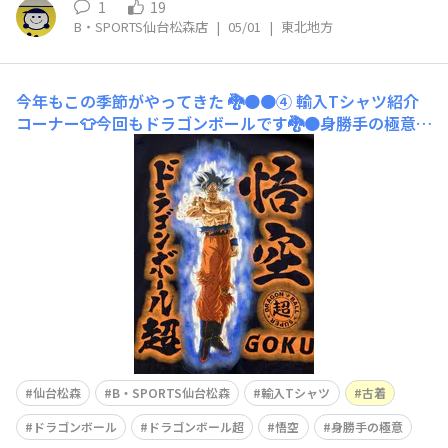
1
19
B・SPORTS仙台松森店
|
05/01
|
東北地方
今年もこの季節がやってきた 🐉🟠🟠④
​輸入Tシャツ紹介
コーナー👕今回もドラゴンボールです🐉🟠身勝手の極意バ
ージョン​悟空と言ったら、スーパーサイヤ人が有名です
が、「ドラゴンボール超」となるとスーパーサイヤ人を超
えて究極の戦闘技術の登場です🔥「悟空さ、覚醒し過ぎだ
べ」とチチは言ったとか言わなかったとか・・・次のTシ
ャツは・・・この4人と
仙台松森
B・SPORTS仙台松森
輸入Tシャツ
古着
ドラゴンボール
ドラゴンボール超
悟空
身勝手の極意