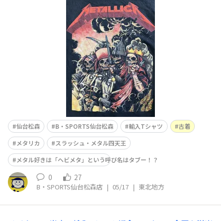
allica(メタリカ)』アメリカ出身のヘヴィメタル・バンド
「メガデス」「アンスラックス」「スレイヤー」そして今
回の「メタリカ」の4バンドはスラッシュ・メタル四天王
と言われています🎸⚡️🔥1981年に結成して
仙台松森
B・SPORTS仙台松森
輸入Tシャツ
古着
メタリカ
スラッシュ・メタル四天王
メタル好きは「ヘビメタ」という呼び名はタブー！？
0
27
B・SPORTS仙台松森店
|
05/17
|
東北地方