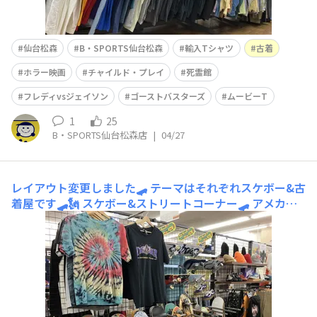
仙台松森
B・SPORTS仙台松森
輸入Tシャツ
古着
ホラー映画
チャイルド・プレイ
死霊館
フレディvsジェイソン
ゴーストバスターズ
ムービーT
1
25
B・SPORTS仙台松森店
|
04/27
レイアウト変更しました🛹
テーマはそれぞれスケボー&古
着屋です🛹🗽 スケボー&ストリートコーナー🛹 アメカジ&
輸入古着&Tシャツコーナー🗽REDWING🪶🥾Levi'sはサイ
ズ豊富に取り揃えてます👖デニムジャケットも！左のジャ
ケットはポケットに猫の刺繍が🐈🪡 みん