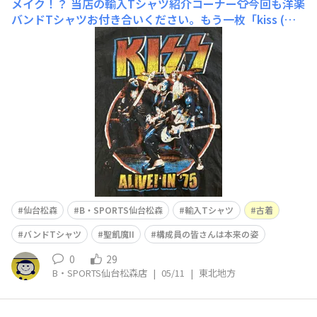
メイク！？
当店の輸入Tシャツ紹介コーナー👕今回も洋楽
バンドTシャツお付き合いください。もう一枚「kiss (キ
ッス)」アメリカ出身のハードロックバンド白塗りメイク
が印象的ですね。4人編成で、悪魔、愛の戦士、宇宙人、
猫の怪人のキャラクターとなっています。ちなみに私は
「I Love It Loud」という曲が好き
仙台松森
B・SPORTS仙台松森
輸入Tシャツ
古着
バンドTシャツ
聖飢魔II
構成員の皆さんは本来の姿
0
29
B・SPORTS仙台松森店
|
05/11
|
東北地方