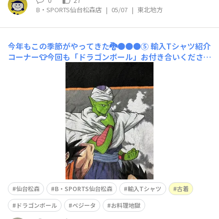
0
27
B・SPORTS仙台松森店
|
05/07
|
東北地方
今年もこの季節がやってきた🐉🟠🟠🟠⑤
輸入Tシャツ紹介
コーナー👕今回も「ドラゴンボール」お付き合いください
🙇このTシャツドラゴンボール戦士たちのデザインです。
ベジータもこの表情ベジータも最初の頃は冗談が通じない
イメージでしたが、悟空達と行動を共にするとともになん
だか砕けたキャラになりました。みなさんご存知かどうか
分かりませんが、ベジータ
仙台松森
B・SPORTS仙台松森
輸入Tシャツ
古着
ドラゴンボール
ベジータ
お料理地獄