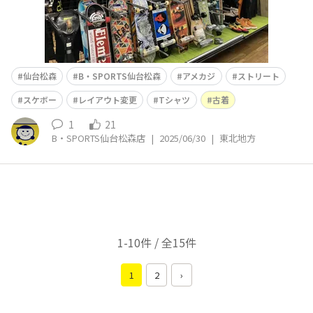
仙台松森
B・SPORTS仙台松森
アメカジ
ストリート
スケボー
レイアウト変更
Tシャツ
古着
1
21
B・SPORTS仙台松森店
|
2025/06/30
|
東北地方
1-10件 / 全15件
1
2
›