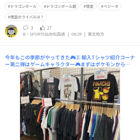
ドラゴンボール
ドラゴンボール超
悟空
ベジータ
悟空のライバルは？
3
27
B・SPORTS仙台松森店
|
04/29
|
東北地方
今年もこの季節がやってきた🎮②
輸入Tシャツ紹介コーナ
ー第二弾はゲームキャラクター🎮まずはポケモンからピ
カチュウ⚡️今年は記念すべき30周年👏そんな今年はゲーム
内でもリアルでもイベント盛りだくさんです！先日仙台市
内に県内2ヶ所目となるラプラス公園が開園しました⛲️ラ
プラス公園は2ヶ所とも郊外ではありますが、絶対楽しく
て可愛いので皆