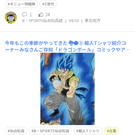
ギニュー特戦隊
Z世代
1
24
B・SPORTS仙台松森店
|
04/30
|
東北地方
今年もこの季節がやってきた 🐉🟠③
輸入Tシャツ紹介コ
ーナーみなさんご存知「ドラゴンボール」コミックやアニ
メ化もしている「ドラゴンボール超」のTシャツをご紹
介！ゴジータブルー🟦ちなみにドラゴンボールで悟空とベ
ジータが合体した「ベジット」というキャラクターもいま
すが、私的にはこの写真のゴジータ派です👍やはりドラゴ
ンボールといったらこの2
仙台松森
B・SPORTS仙台松森
輸入Tシャツ
古着