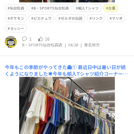
仙台松森
B・SPORTS仙台松森
輸入Tシャツ
古着
ポケモン
ピカチュウ
ゼルダの伝説
リンク
マリオ
ヨッシー
1
16
B・SPORTS仙台松森店
|
04/28
|
東北地方
今年もこの季節がやってきた👻①
最近日中は暑い日が続
くようになりました☀️今年も輸入Tシャツ紹介コーナー開
催です👕✨第一弾はホラー映画特集🪓👻まずはチャイル
ド・プレイ/チャッキーの花嫁👰‍♀️チャッキーとティファニ
ーのTシャツです👦👧チャイルド・プレイはちょうど先日
新作企画中という発表がありましたね！楽しみです🔥続い
ては人形つなが