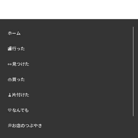
ホーム
🏬行った
👀見つけた
👜買った
🧹片付けた
💛なんでも
💭お店のつぶやき