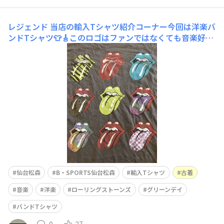
レジェンド
当店の輸入Tシャツ紹介コーナー今回は洋楽バ
ンドTシャツ👕🎸このロゴはファンではなくても音楽好き
なら一度は見たことある！？でしょう👀「ローリングスト
ーンズ」カラフルなロゴがたくさん🌈1960年代から活動
していて、今年の7月に新譜のアルバムをリリースします
💿まさにレジェンドバンド！！お次は・・・「グリー
仙台松森
B・SPORTS仙台松森
輸入Tシャツ
古着
音楽
洋楽
ローリングストーンズ
グリーンデイ
バンドTシャツ