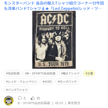
モンスターバンド
当店の輸入Tシャツ紹介コーナー👕今回
も洋楽バンドTシャツ🎸🔥「Led Zeppelin(レッド・ツェ
ッペリン)」イギリスのロックバンド。1968年に結成。ハ
ードロックに多大なる影響を与えたバンドです。私個人的
には「The Song Remains the Same (邦題:永遠の詩)」
が好きです🎶お
仙台松森
B・SPORTS仙台松森
輸入Tシャツ
古着
レッド・ツェッペリン
ACDC
ロックバンド
バンドTシャツ
0
30
B・SPORTS仙台松森店
|
05/10
|
東北地方