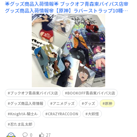
🌟グッズ商品入荷情報🌟
ブックオフ青森東バイパス店🌸
グッズ商品入荷情報🌸【原神】ラバーストラップ10種【K
nightAｰ騎士Aｰ】A4クリアファイル4種【Crazy Raccoo
n】大妖怪A4クリアファイル2種【忍たま乱太郎】すらい
どきゃんカード【ハイキュー‼︎】缶バッジアクリルスタン
ドアクリルブロックラバーストラップすき
ブックオフ青森東バイパス店
BOOKOFF青森東バイパス店
グッズ商品入荷情報
アニメグッズ
グッズ
原神
KnightA-騎士A-
CRAZYRACCOON
大妖怪
忍たま乱太郎
0
27