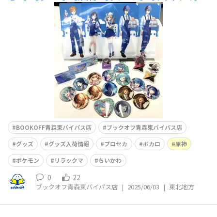
【ちいかわ】上記の缶バッジやぬいぐるみ等様々なグッズ
商品が入荷いたしました～❣️❣️この機会にぜひぜひご来店
くださいませ🎶心よりお待ちしております😊🌸
BOOKOFF青森東バイパス店
ブックオフ青森東バイパス店
グッズ
グッズ入荷情報
プロセカ
ボカロ
原神
ポケモン
リラックマ
ちいかわ
0
22
ブックオフ青森東バイパス店
|
2025/06/03
|
東北地方