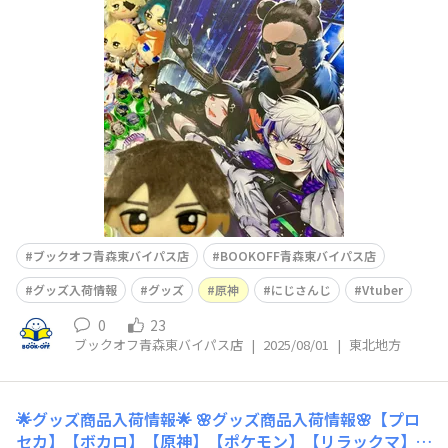
～…そして【にじさんじ】のグッズが大量に入荷したので
一気にご紹介しまーーーす‼️💪🔥まずは缶バッジやアクリ
ル系グッズ！チョコエッグのクリアスタンドではシークレ
ットも入荷しました～‼️🎲✨✨✨カードやステッカー類も
たくさ
ブックオフ青森東バイパス店
BOOKOFF青森東バイパス店
グッズ入荷情報
グッズ
原神
にじさんじ
Vtuber
0
23
ブックオフ青森東バイパス店
|
2025/08/01
|
東北地方
🌟グッズ商品入荷情報🌟
🌸グッズ商品入荷情報🌸【プロ
セカ】【ボカロ】【原神】【ポケモン】【リラックマ】