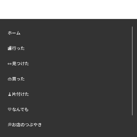
ホーム
🏬行った
👀見つけた
👜買った
🧹片付けた
💛なんでも
💭お店のつぶやき