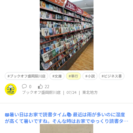
東野圭吾さんや堂場瞬一さんなど人気作家さんの商品を大
量追加‼活字単行本はビジネス書や自己啓発本などアイテ
ムが増えさらに増えました(^▽^)/この機会にお立ち寄り
いただき是非ご覧ください✨✨
ブックオフ盛岡厨川店
文庫
単行
小説
ビジネス書
0
22
ブックオフ盛岡厨川店
|
07/24
|
東北地方
📖暑い日はお家で読書タイム📚
最近は雨が多いのに湿度
が高くて暑いですね。そんな時はお家でゆっくり読書タイ
ム🥳当店には多くの📚受賞作やベストセラー📚が揃って