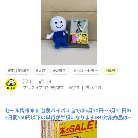
おります！私のおすすめは「変な絵」ですねコミック版も
おすすめです。ぜひご来店ください😊
守谷美園店
文庫
受賞作
ベストセラー
単行
0
29
ブックオフ守谷美園店
|
06/15
|
関東地方
セール情報☀️
仙台泉バイパス店では5月30日～5月31日の
2日間550円以下の単行が半額になります👀‼️対象商品は値
札に141 または 41と書かれています。店内、壁にそって
陳列されている商品がメインです🎵一部、雑誌サイズの商
品も対象です🌠セールの詳細に関してはお気軽にお声がけ