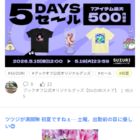
セール開催中です～🌻夏に大活躍のスタンダードTシャツ
が500円引き👕他にもアクリルキーホルダーアクリルスタ
ンドロンググラスが対象です～🍹 開催期間は5月19日
（火）まで！💁‍♀️是非チェックしてみてください！h
SUZURI
ブックオフ公式オリジナルグッズ
セール
初夏
0
22
ブックオフ公式オリジナルグッズ【SUZURIストア】
|
05/1
5
ツツジが満開🌺
初夏ですねぇ… 土曜、出勤前の目に優し
い😊