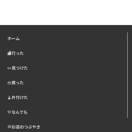
ホーム
🏬行った
👀見つけた
👜買った
🧹片付けた
💛なんでも
💭お店のつぶやき