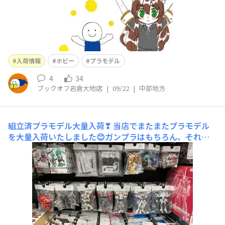
入荷情報
ホビー
プラモデル
4
34
ブックオフ岩倉大地店
|
09/22
|
中部地方
組立済プラモデル大量入荷❣
当店でまたまたプラモデル
を大量入荷いたしました😊ガンプラはもちろん、それ以
外の組立済キットを多数展開中☝こちらは何らかの難あり
商品となっております。武器がない、手がない、汚れがあ
る等々…。なので超特価価格💰組立済キットは飾るだけで
はありません！難あり商品は、パーツ取りをしたり、カス
タムをしたり、色塗