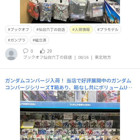
ブックオフ
仙台六丁の目店
入荷情報
プラモデル
ガンプラ
組立済
0
29
ブックオフ仙台六丁の目店
|
08/16
|
東北地方
ガンダムコンバージ入荷！
当店で好評展開中のガンダム
コンバージシリーズ❣箱あり、箱なし共にボリュームUP
↑↑😊✌充実の品揃えとなっております♥箱ありは全て未
組立と超レア✨たくさんのガンダムシリーズ取り揃えてお
りますので、お帰り前にぜひ当店へご来店ください😊