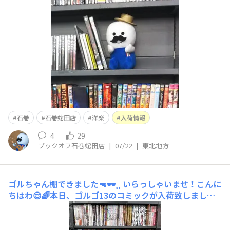
だいたい2,000点😮桁が大きすぎて、もはや何が何だかと
いった感じです。この箱全部にCDがみっちり詰まってま
すほぼ洋楽です。私は洋楽あまり得意ではないですが、
「おや？このジャケ
石巻
石巻蛇田店
洋楽
入荷情報
4
29
ブックオフ石巻蛇田店
|
07/22
|
東北地方
ゴルちゃん棚できました🔫🕶⸒⸒
いらっしゃいませ！こんに
ちはわ😌🌈本日、ゴルゴ13のコミックが入荷致しました✨
𝗻𝗲𝘄✨補充し終わった後はやりきった感とお客様に見て
貰いたいと言う気持ちでいっぱいです☺️この棚はゴルちゃ
ん棚と命名したいと思います🫡