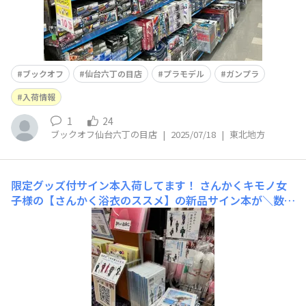
ブックオフ
仙台六丁の目店
プラモデル
ガンプラ
入荷情報
1
24
ブックオフ仙台六丁の目店
|
2025/07/18
|
東北地方
限定グッズ付サイン本入荷してます！
さんかくキモノ女
子様の【さんかく浴衣のススメ】の新品サイン本が＼数量
限定で入荷しました／＼ブックオフ限定ポストカード付き
／ 浴衣を1年中着るというさんかく様お洋服とあわせてき
るもよしお気に入りの1着をぴしっと着るもよし襦袢代わ
りにワンピース着ちゃえば、疲れたら脱げる👍最近注目の
二部式浴衣も