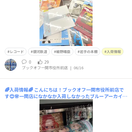
レコード
銀河鉄道
細野晴臣
岩手の本棚
入荷情報
0
29
ブックオフ一関市役所前店
|
06/16
🌈入荷情報🌈
こんにちは！ブックオフ一関市役所前店で
す😊🌸一関店になかなか入荷しなかったブルーアーカイ
ブのグッズが入荷しました！アニメグッズの一画に補充し
ましたご覧ください🤗✨