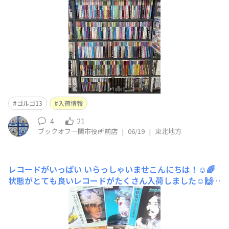
ゴルゴ13
入荷情報
4
21
ブックオフ一関市役所前店
|
06/19
|
東北地方
レコードがいっぱい
いらっしゃいませこんにちは！☺️🌈
状態がとても良いレコードがたくさん入荷しました☺️🙌こ
ちらは、アニメ銀河鉄道のサウンドトラック細野晴臣氏に
よる幻想的な音楽が収録されています。岩手の本棚に即入
れしましたぜひレコードコーナー、岩手の本棚ご覧下さい
☺️