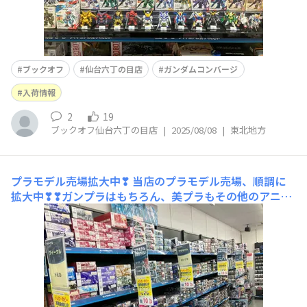
ブックオフ
仙台六丁の目店
ガンダムコンバージ
入荷情報
2
19
ブックオフ仙台六丁の目店
|
2025/08/08
|
東北地方
プラモデル売場拡大中❣
当店のプラモデル売場、順調に
拡大中❣❣ガンプラはもちろん、美プラもその他のアニメ
モノも大充実✨最新入荷の目玉はガンダムベース限定「1/
144 サザビー メカニカルコアメッキ RG」😲❣それ以
外にも、HG、MG、RG、PG、パーツや組立済まで充実の
ラインナップ☝夏休みはぜひ当店へご来店ください😊