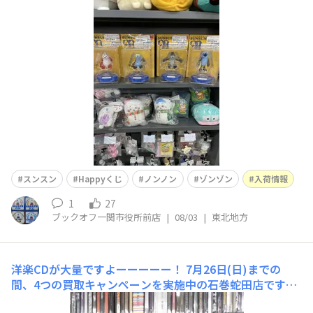
おしゃべりフィギュアが入荷しました！スンスン、ノンノ
ン、ゾンゾン、揃ってます😊👍🏻💞
スンスン
Happyくじ
ノンノン
ゾンゾン
入荷情報
1
27
ブックオフ一関市役所前店
|
08/03
|
東北地方
洋楽CDが大量ですよーーーーー！
7月26日(日)までの
間、4つの買取キャンペーンを実施中の石巻蛇田店です
が、三連休は、大量のCDをお売り頂きました。その数、