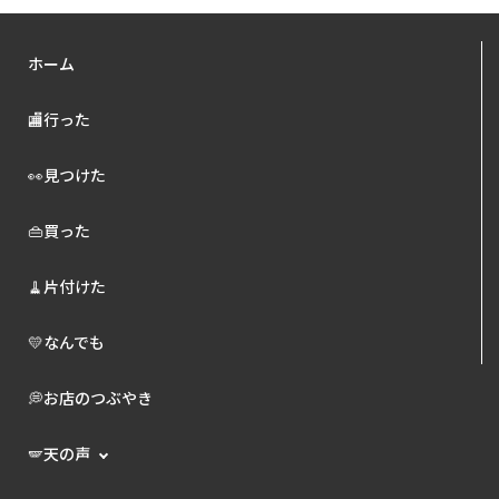
ホーム
🏬行った
👀見つけた
👜買った
🧹片付けた
💛なんでも
💭お店のつぶやき
🪽天の声