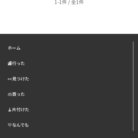
1-1件 / 全1件
ホーム
🏬行った
👀見つけた
👜買った
🧹片付けた
💛なんでも