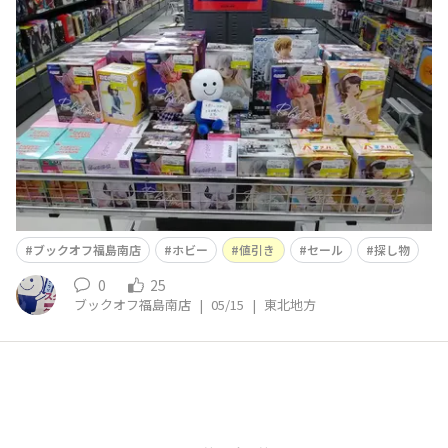
ております。欲しかったフィギュア値引きされて、あるか
もしれません。是非、探してみてください。
ブックオフ福島南店
ホビー
値引き
セール
探し物
0
25
ブックオフ福島南店
|
05/15
|
東北地方