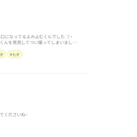
い口になってるよみよむくんでした（・
むくんを発見してつい撮ってしまいました
夕
七夕
てくださいね~