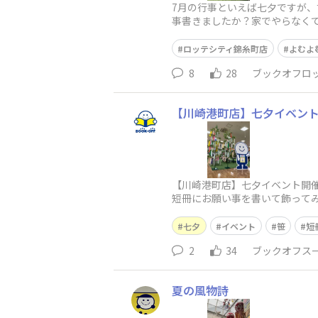
7月の行事といえば七夕ですが
事書きましたか？家でやらなく
と話してます。企画するのが遅
ロッテシティ錦糸町店
よむよ
8
28
ブックオフロ
【川崎港町店】七夕イベント
【川崎港町店】七夕イベント開催
短冊にお願い事を書いて飾って
らほら・・・皆さんの夢が叶いま
七夕
イベント
笹
短
2
34
ブックオフスー
夏の風物詩