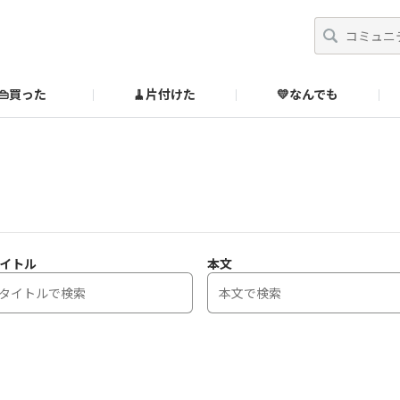
👜買った
🧹片付けた
💛なんでも
】
オンラインストア
🔰ご利用ガイド
SUZURIブックオフ公式ストア
のあるダメ出しはこちら！
イトル
本文