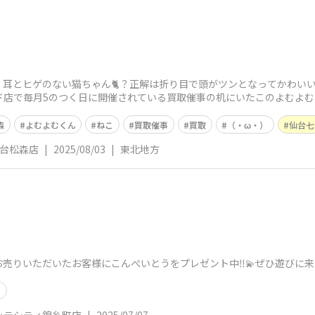
？耳とヒゲのない猫ちゃん🐈？正解は折り目で頭がツンとなってかわい
ード店で毎月5のつく日に開催されている買取催事の机にいたこのよむよ
ま
森
よむよむくん
ねこ
買取催事
買取
（・ω・）
仙台七
仙台松森店
|
2025/08/03
|
東北地方
売りいただいたお客様にこんぺいとうをプレゼント中‼️💫ぜひ遊びに来
う