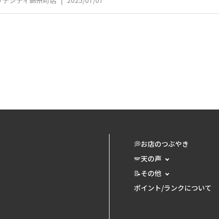
ッテシティ錦糸町店
|
2025/07/07
💭お店のつぶやき
🪽天の声
📝その他
ポイント/ランクについて