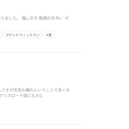
ました。 推しの子 鬼滅の刃 Re：ゼ
ー
サンドウィッチマン
夏
なんですが天気も晴れということで多くの
台クリスロード店にもおじ