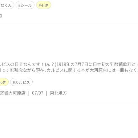
よむくん
シール
七夕
0
ルピスの日🥛なんです！(ん？)1919年の7月7日に日本初の乳酸菌飲
です㊗️残念ながら現在､カルピスに関する本が大河原店には一冊もな
七
七夕
カルピス
号宮城大河原店
|
07/07
|
東北地方