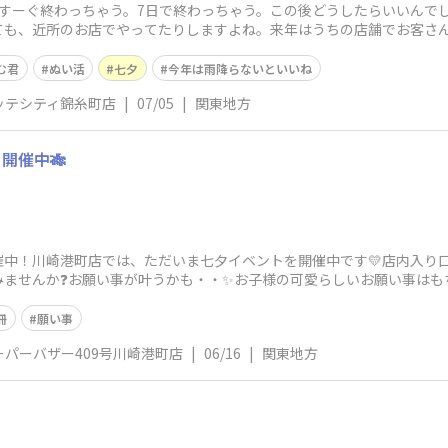
、すーぐ終わっちゃう。7日で終わっちゃう。この後どうしたらいいんで
ても、近所のお店でやってたりしますよね。来年はうちの店舗でお客さ
すぎで毎月反省
む君
ぬい活
七夕
今年は雨降らないといいね
ッテシティ錦糸町店
|
07/05
|
関東地方
開催中🎋
中！川崎港町店では、ただいま七夕イベントを開催中です💛店内入り口
みませんか❓お願い事が叶うかも・・✨お子様の可愛らしいお願い事はも
すように🎋⭐
冊
願い事
パーバザー409号川崎港町店
|
06/16
|
関東地方