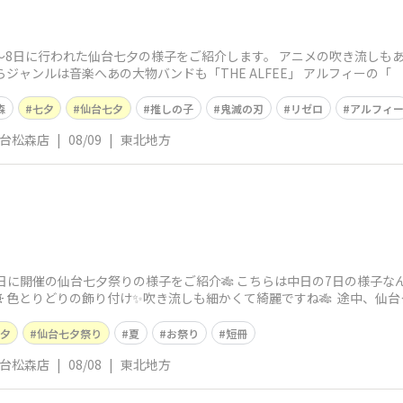
〜8日に行われた仙台七夕の様子をご紹介します。 アニメの吹き流しもあり
ジャンルは音楽へあの大物バンドも「THE ALFEE」 アルフィーの「
森
七夕
仙台七夕
推しの子
鬼滅の刃
リゼロ
アルフィ
仙台松森店
|
08/09
|
東北地方
8日に開催の仙台七夕祭りの様子をご紹介🎋 こちらは中日の7日の様子
☀️ 色とりどりの飾り付け✨吹き流しも細かくて綺麗ですね🎋 途中、仙
夕
仙台七夕祭り
夏
お祭り
短冊
仙台松森店
|
08/08
|
東北地方