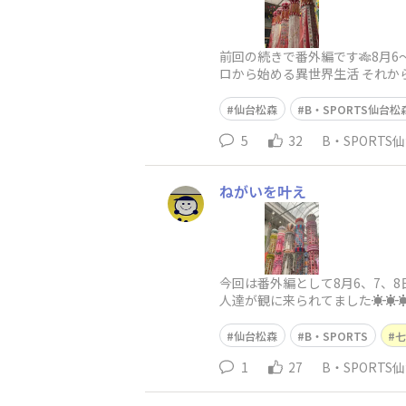
前回の続きで番外編です🎋8月6
ロから始める異世界生活 それから
仙台松森
B・SPORTS仙台松
5
32
B・SPORTS
ねがいを叶え
今回は番外編として8月6、7、
人達が観に来られてました☀️☀️
仙台松森
B・SPORTS
七
1
27
B・SPORTS