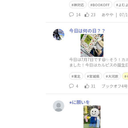
神対応
BOOKOFF
よむ
14
23
あやや
|
07/1
今日は何の日？？
今日は7月7日です😆✨そう！カ
ました！今日はカルピスの誕生日
せんでした🥺てのはさておき…
東北
宮城県
大河原
4
31
ブックオフ4
⭐︎に願いを