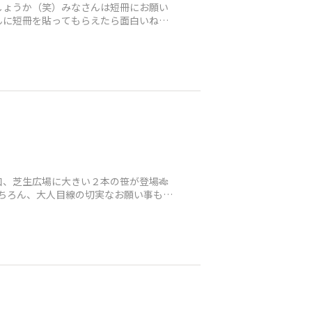
しょうか（笑）みなさんは短冊にお願い
んに短冊を貼ってもらえたら面白いね〜
、芝生広場に大きい２本の笹が登場🎋
ちろん、大人目線の切実なお願い事もち