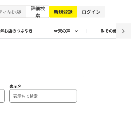
詳細検
新規登録
ログイン
索
💭お店のつぶやき
🪽天の声
📝その他
ブクログ通信
表示名