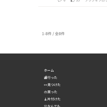
6
35
ブックオフロ
1-8件 / 全8件
ホーム
🏬行った
👀見つけた
👜買った
🧹片付けた
💛なんでも