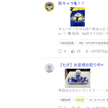
新キャラ🐈？？
キューピーちゃん👼？肉まん
ω・）📚 先日、仙台クリスロ
👀息子が猫になっていたのが羨
仙台松森
B・SPORTS仙台松
4
29
B・SPORTS
【七夕】お星様お配り中⭐️
本日は七夕ということで・・・お
錦糸町
七夕
こんぺいと