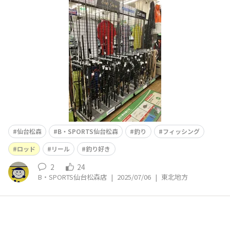
クス、ロッドケースなど、その他多数の用具がございます
🐟🐟🐟 初心者向けの釣りセットもあります🔰サビキ釣
り、ちょい投げ釣り 釣れたらクーラーボックスへ 新品の
エ
仙台松森
B・SPORTS仙台松森
釣り
フィッシング
ロッド
リール
釣り好き
2
24
B・SPORTS仙台松森店
|
2025/07/06
|
東北地方