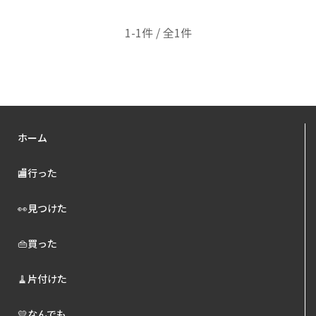
1-1件 / 全1件
ホーム
🏬行った
👀見つけた
👜買った
🧹片付けた
💛なんでも