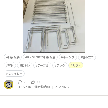
定以上に組み立てに時間がかかってしまいました😥 1〜3
段好きな高さに出来るので、1人でも2人でも使えちゃい
ます🏕️早速使ってる様子
仙台松森
B・SPORTS仙台松森
キャンプ
組み立て
解体
脳トレ
テーブル
ラック
ルフィ
ふなっしー
2
22
B・SPORTS仙台松森店
|
2025/07/21