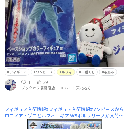
は・・・・あのアニメキャラクターのフィギュアを紹介す
るよむ～で、でかい！！よむ！！４よむよむサイズぐらい
箱がおおきいよむ～ぼく４人分よむ～（１よむよむ＝約1
8㎝）きっと 、、、中身のフィギュア本体も大きいに違い
ない✨よむ～ただの青い色
フィギュア
ワンピース
ルフィ
一番くじ
福島市
1
29
ブックオフ福島南店
|
05/21
|
東北地方
フィギュア入荷情報❗️
フィギュア入荷情報❗️ワンピースから
ロロノア・ゾロとルフィ ギア5VSボルサリーノが入荷し
ました😆 エッグヘッド編の一コマを切り取ったフィギュ
アどちらも迫力のあるポージングのフィギュアです😤お求