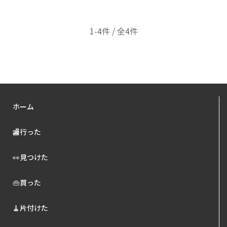
1-4件 / 全4件
ホーム
🏬行った
👀見つけた
👜買った
🧹片付けた