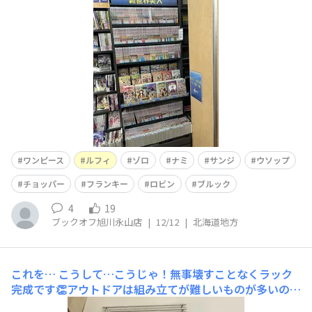
えばワンピース！ですが100巻を超えると中々読み始める
にも勇気がいりますまずは一区切りごとにチャレンジして
みるのも良いかもしれません✨
ワンピース
ルフィ
ゾロ
ナミ
サンジ
ウソップ
チョッパー
フランキー
ロビン
ブルック
4
19
ブックオフ旭川永山店
|
12/12
|
北海道地方
これを…
こうして…こうじゃ！無事壊すことなくラック
完成です👏アウトドアは組み立てが難しいものが多いので
いつも脳トレしてる気分になります🏋️こちらのラックも想