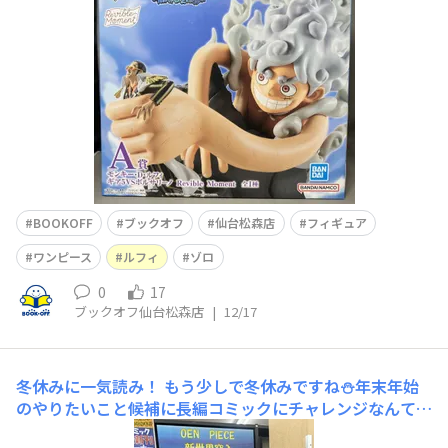
めの際は是非BOOKOFF仙台松森店までお越しください🤩
BOOKOFF
ブックオフ
仙台松森店
フィギュア
ワンピース
ルフィ
ゾロ
0
17
ブックオフ仙台松森店
|
12/17
冬休みに一気読み！
もう少しで冬休みですね⛄️年末年始
のやりたいこと候補に長編コミックにチャレンジなんてこ
とも良いですよね🎵そこで！一番売れているコミックとい