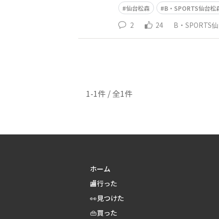
仙台松森
B・SPORTS仙台松
2
24
B・SPORTS
1-1件 / 全1件
ホーム
🏬行った
👀見つけた
👜買った