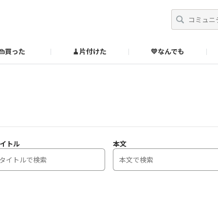
👜買った
🧹片付けた
💛なんでも
】
オンラインストア
🔰ご利用ガイド
SUZURIブックオフ公式ストア
のあるダメ出しはこちら！
イトル
本文