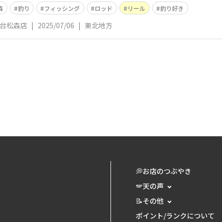
森
釣り
フィッシング
ロッド
リール
釣り好き
仙台松森店
|
2025/07/06
|
東北地方
💭お店のつぶやき
🪽天の声
📝その他
ポイント/ランクについて