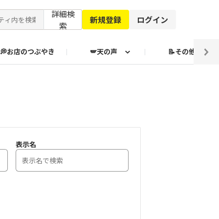
詳細検
新規登録
ログイン
索
💭お店のつぶやき
🪽天の声
📝その他
ブクログ通信
表示名