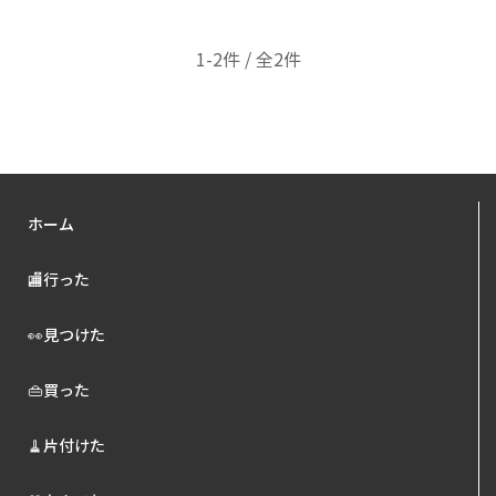
1-2件 / 全2件
ホーム
🏬行った
👀見つけた
👜買った
🧹片付けた