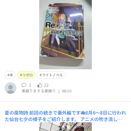
本
リゼロ
ライトノベル
3
22
素振りをする素振り
|
08/10
夏の風物詩
前回の続きで番外編です🎋8月6〜8日に行われ
た仙台七夕の様子をご紹介します。 アニメの吹き流しも
ありました。 推しの子 鬼滅の刃 Re：ゼロから始める異世