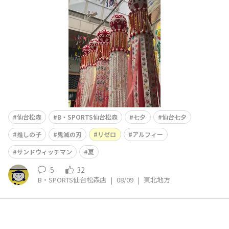
界生活 それからジャンルは音楽へあの大物バンドも「TH
E ALFEE」 アルフィーの「
仙台松森
B・SPORTS仙台松森
七夕
仙台七夕
推しの子
鬼滅の刃
リゼロ
アルフィー
サンドウィッチマン
夏
5
32
B・SPORTS仙台松森店
|
08/09
|
東北地方