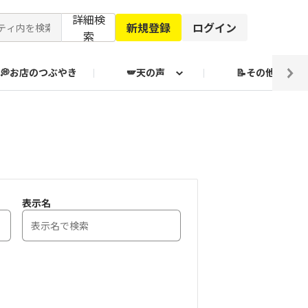
詳細検
新規登録
ログイン
索
💭お店のつぶやき
🪽天の声
📝その他
ブクログ通信
表示名