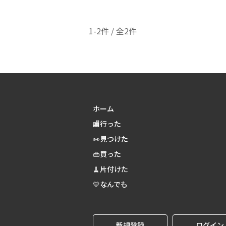
1-2件 / 全2件
ホーム
🏬行った
👀見つけた
👜買った
🧹片付けた
💛なんでも
新規登録
ログイン