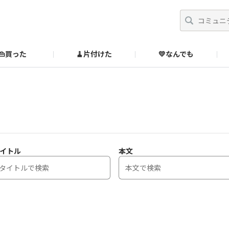
👜買った
🧹片付けた
💛なんでも
】
オンラインストア
🔰ご利用ガイド
SUZURIブックオフ公式ストア
のあるダメ出しはこちら！
イトル
本文