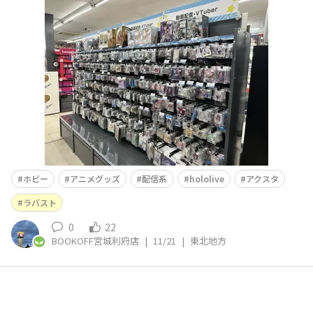
ーナーもちょっと拡げました‼️買取もお待ちしております
🔥🔥
ホビー
アニメグッズ
配信系
hololive
アクスタ
ラバスト
0
22
BOOKOFF宮城利府店
|
11/21
|
東北地方