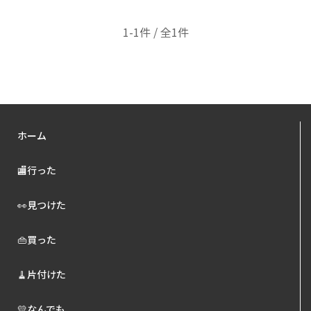
1-1件 / 全1件
ホーム
🏬行った
👀見つけた
👜買った
🧹片付けた
💛なんでも