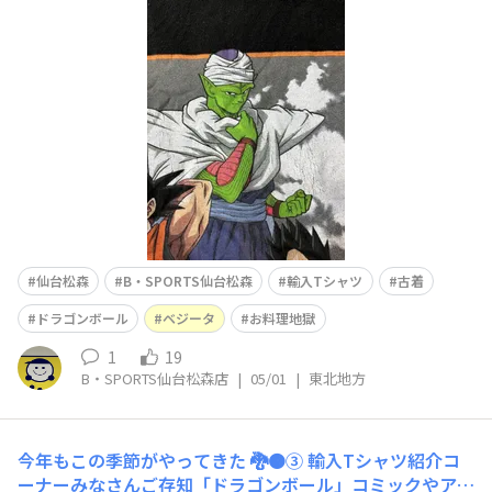
🙇このTシャツドラゴンボール戦士たちのデザインです。
ベジータもこの表情ベジータも最初の頃は冗談が通じない
イメージでしたが、悟空達と行動を共にするとともになん
だか砕けたキャラになりました。みなさんご存知かどうか
分かりませんが、ベジータ
仙台松森
B・SPORTS仙台松森
輸入Tシャツ
古着
ドラゴンボール
ベジータ
お料理地獄
1
19
B・SPORTS仙台松森店
|
05/01
|
東北地方
今年もこの季節がやってきた 🐉🟠③
輸入Tシャツ紹介コ
ーナーみなさんご存知「ドラゴンボール」コミックやアニ