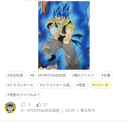
メ化もしている「ドラゴンボール超」のTシャツをご紹
介！ゴジータブルー🟦ちなみにドラゴンボールで悟空とベ
ジータが合体した「ベジット」というキャラクターもいま
すが、私的にはこの写真のゴジータ派です👍やはりドラゴ
ンボールといったらこの2
仙台松森
B・SPORTS仙台松森
輸入Tシャツ
古着
ドラゴンボール
ドラゴンボール超
悟空
ベジータ
悟空のライバルは？
3
27
B・SPORTS仙台松森店
|
04/29
|
東北地方