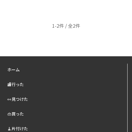
1-2件 / 全2件
ホーム
🏬行った
👀見つけた
👜買った
🧹片付けた