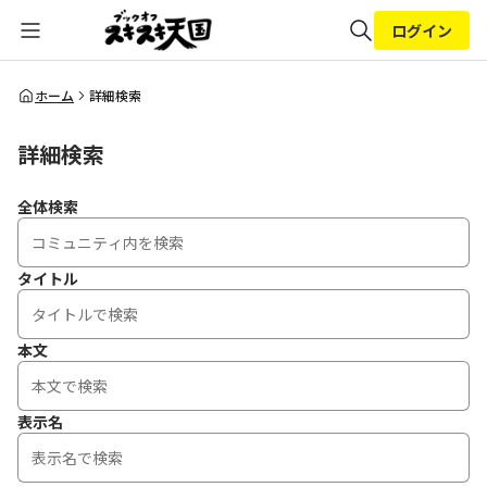
ログイン
全体検索
ホーム
詳細検索
詳細検索
検索
全体検索
タイトル
本文
表示名