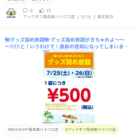
0
15
ブックオフ青森東バイパス店
|
07/31
|
東北地方
🌺グッズ詰め放題🌺
グッズ詰め放題がきちゃわよ～～
～‼️‼️‼️と！いうわけで！直前の告知になってしまいました
が7/25(土)・26日(日)の二日間当店限定でグッズの詰め放
題を開催いたしまーーーーーす！！！🥳🎉専用袋にじゃん
じゃん詰め込んでレジまでGOです～‼️てんこ盛りでもポ
ロッと落ちなければセーフなので限界までチャ
BOOKOFF青森東バイパス店
ブックオフ青森東バイパス店