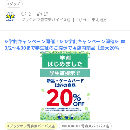
グッズ
2
17
ブックオフ青森東バイパス店
|
07/24
|
東北地方
✨学割キャンペーン開催！✨
✨学割キャンペーン開催✨ 📅
3/2〜4/30まで学生証のご提示で🔥店内商品【最大20%OF
F】🔥本、ゲームソフト、トレカ、CDなど、欲しかったア
イテムをお得にGETできるチャンス!! — — — — — — —
— — — 【キャンペーン内容】•商品一点ごと
ブックオフ青森東バイパス店
BOOKOFF青森東バイパス店