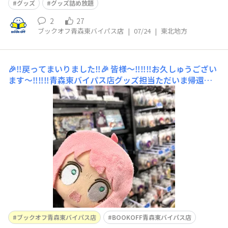
グッズ
グッズ詰め放題
2
27
ブックオフ青森東バイパス店
|
07/24
|
東北地方
🎉‼️戻ってまいりました‼️🎉
皆様～‼️‼️‼️お久しゅうござい
ます～‼️‼️‼️青森東バイパス店グッズ担当ただいま帰還いた
しました皆様お元気でしたか～～～ｯ👋🥹⁉️ちょっとなん
やかんやあったりなかったりで長らく更新が疎かになって
いたのですが！これからまた！！グッズ情報など随時発信
していけたらと思いますので改めてよろしくお願いし
ブックオフ青森東バイパス店
BOOKOFF青森東バイパス店