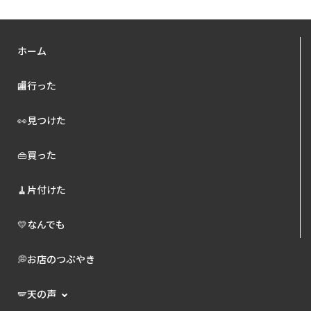
ホーム
🏬行った
👀見つけた
👜買った
🧹片付けた
💛なんでも
💭お店のつぶやき
🪽天の声