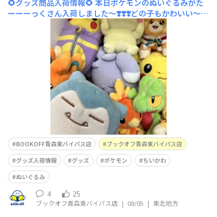
🌻グッズ商品入荷情報🌻
本日ポケモンのぬいぐるみがた
ーーーっくさん入荷しました～❣️❣️❣️どの子もかわいい～！
中にはレアなぬいもあったり…！？その他にもサンリオコ
ラボのおっきなハチワレぬいも入荷しました！(大きさ比
較用にマッキーを添えてみました🖊️)この機会にぜひ当店
お立ち寄りくださいませ！皆様のご来店、心よりお待ちし
て
BOOKOFF青森東バイパス店
ブックオフ青森東バイパス店
グッズ入荷情報
グッズ
ポケモン
ちいかわ
ぬいぐるみ
4
25
ブックオフ青森東バイパス店
|
08/05
|
東北地方