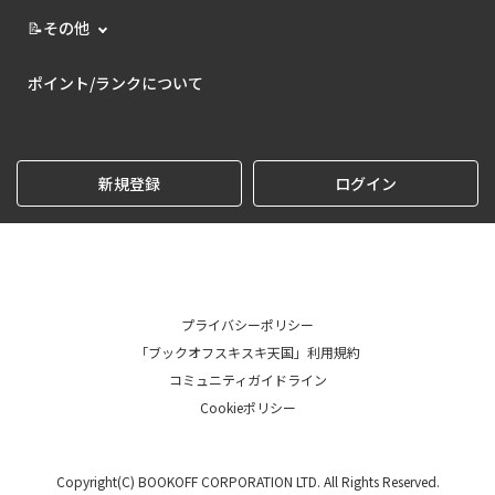
📝その他
ポイント/ランクについて
新規登録
ログイン
プライバシーポリシー
「ブックオフスキスキ天国」利用規約
コミュニティガイドライン
Cookieポリシー
Copyright(C) BOOKOFF CORPORATION LTD. All Rights Reserved.