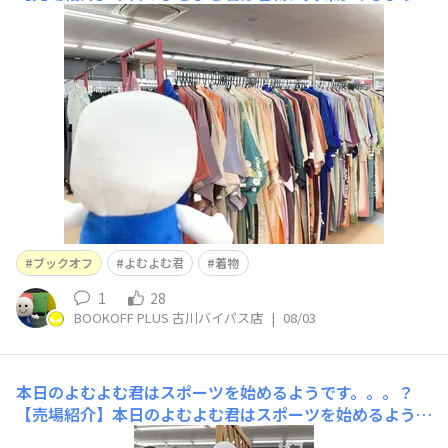
す！ 日本人なら一度は着物に憧れるよ
ね。。。！ 個人的には着物のうるうるちゃん
を見てみたいね！ 当店では着物の取り扱いを
しております！ ぜひ気になってる方いました
ら当店にお越しくださいませ！
ブックオフ
よむよむ君
着物
1
28
BOOKOFF PLUS 古川バイパス店
|
08/03
本日のよむよむ君はスポーツを始めるようです。。。？
【売場紹介】本日のよむよむ君はスポーツを始めるようで
す！ スポーツウェアを着ようとしています