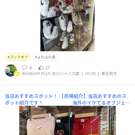
ブックオフ
よむよむ君
6
27
BOOKOFF PLUS 古川バイパス店
|
07/29
|
東北地方
当店おすすめスポット！
【売場紹介】当店おすすめのス
ポット紹介です！ 海外のイケてるオブジェに
海外バンドのＴシャツなどございます！ Tシ
ャツに書いているBad Religionというバンドは
曲もカッコイイので是非聴いてみてください！
代表曲のアメリカン・ジーザス特におすすめです！