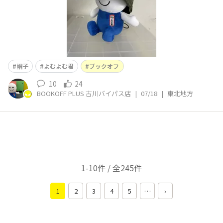
帽子
よむよむ君
ブックオフ
10
24
BOOKOFF PLUS 古川バイパス店
|
07/18
|
東北地方
1-10件 / 全245件
1
2
3
4
5
…
›