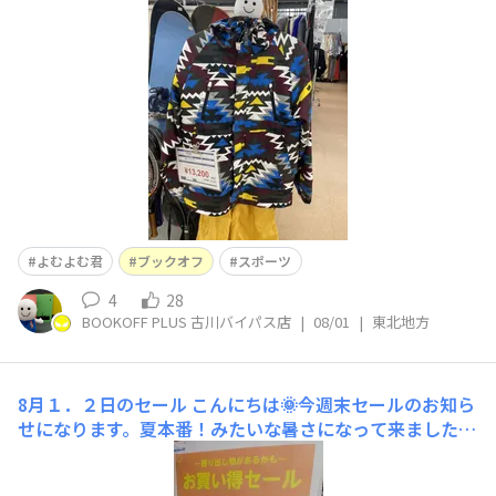
が さすがによむよむ君サイズはないよ。。。
今度作ってあげよう！ 当店では、スポーツ用
品を取り扱いしております！ 野球やテニス、
マリンスポーツなども取り扱いありますので
よむよむ君
ブックオフ
スポーツ
4
28
BOOKOFF PLUS 古川バイパス店
|
08/01
|
東北地方
8月１．２日のセール
こんにちは🌞今週末セールのお知ら
せになります。夏本番！みたいな暑さになって来ました
ね？暑い時は、おうち時間とかいかがでしょうか？午前中
の涼しい時間にブックオフに来店していただきCD、DVD