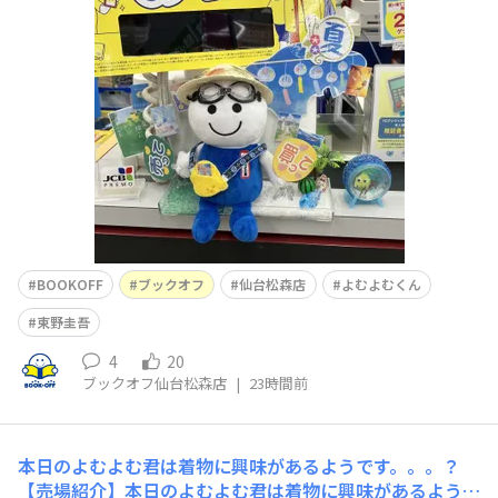
こな様子です☁️熱すぎないのはいいけれど雨でジメジメな
のは少し嫌ですね☔️あれ、でも松森店のよむよむくんは絶
賛夏満喫中みたいですね😗たしかに、家でも楽しむこと
はいっぱいありますからね❗️本を読んだり、映画を見た
り、ゲームをしたり松森店で
BOOKOFF
ブックオフ
仙台松森店
よむよむくん
東野圭吾
4
20
ブックオフ仙台松森店
|
23時間前
本日のよむよむ君は着物に興味があるようです。。。？
【売場紹介】本日のよむよむ君は着物に興味があるようで