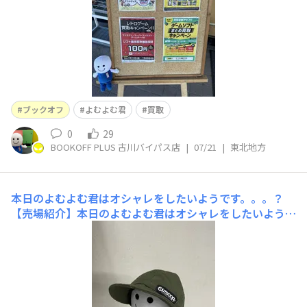
低買
ブックオフ
よむよむ君
買取
0
29
BOOKOFF PLUS 古川バイパス店
|
07/21
|
東北地方
本日のよむよむ君はオシャレをしたいようです。。。？
【売場紹介】本日のよむよむ君はオシャレをしたいようで
す！ なかなか可愛い帽子で似合ってるぞ！よ
むよむ君！ 当店では帽子などの被り物も買取
しています！ ※バイクなどのヘルメットは取
り扱いしてません これからの時期に日差し避
けのために帽子などいかがでしょうか！