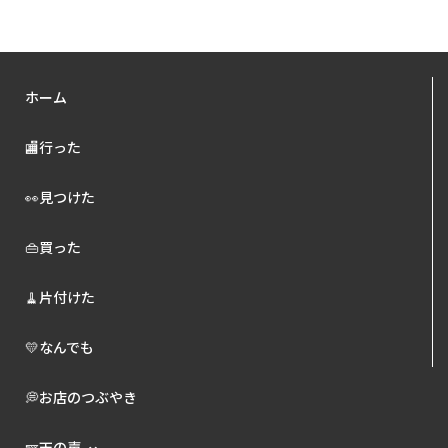
ホーム
🏬行った
👀見つけた
👜買った
🧹片付けた
💛なんでも
💭お店のつぶやき
🪽天の声