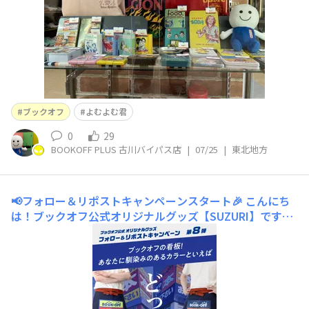
ブックオフ
よむよむ君
0
29
BOOKOFF PLUS 古川バイパス店
|
07/25
|
東北地方
📢フォロー＆リポストキャンペーンスタート🎉
こんにち
は！ブックオフ公式オリジナルグッズ【SUZURI】です！
＼ 本日から ／フォロー＆リポストキャンペーン開催で
す🎉お待たせしました！待望のフォロリポCP第８弾🌟テ
ーマは…「ブックオフの看板！ あなたに馴染みのあるデ
ザインといえばどっち!?」そう言えばどっちだっけ？？👀
よく見る看板、近所のブック