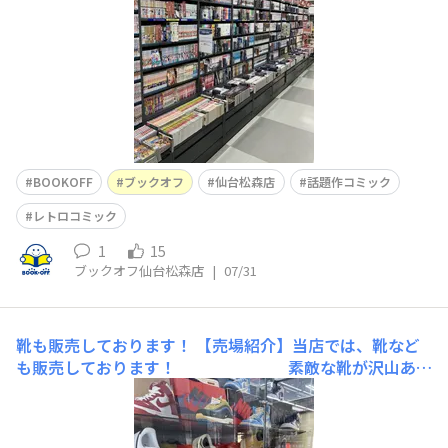
す。マニアの方は是非是非❗️また、文庫版コミックの棚が
移動しました💨以前あったコミックの
BOOKOFF
ブックオフ
仙台松森店
話題作コミック
レトロコミック
1
15
ブックオフ仙台松森店
|
07/31
靴も販売しております！
【売場紹介】当店では、靴など
も販売しております！ 素敵な靴が沢山あり
ますのでぜひお越しください！！