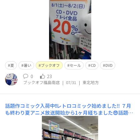
をセールで安く買って頂き、午後は、DVD、CD鑑賞(^^♪
皆様、お身体に気をつけてくださいね
夏
暑い
ブックオフ
セール
CD
DVD
0
23
ブックオフ福島南店
|
07/31
|
東北地方
話題作コミック入荷中❗️レトロコミック始めました‼️
７月
も終わり夏アニメ放送開始から1ヶ月経ちました😎話題の
アニメや人気シリーズの原作漫画なども多数取り扱ってお
ります❗️また、レトロコミックコーナーが出来ました📕ち
ょっと状態は悪いけど当時のデザインの物などもありま