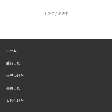
1-2件 / 全2件
ホーム
🏬行った
👀見つけた
👜買った
🧹片付けた