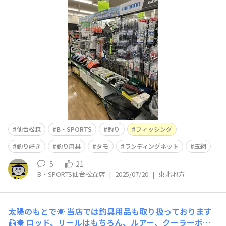
なみにここから長さを伸ばすことが可能です⤴️ タモを使
うメリットは釣れた魚を釣り上げようとする際に、針が外
れたり、糸が切れたりするのを防ぎ、魚を傷つけずにすく
いあげることが出
仙台松森
B・SPORTS
釣り
フィッシング
釣り好き
釣り用具
タモ
ランディングネット
玉網
5
21
B・SPORTS仙台松森店
|
2025/07/20
|
東北地方
太陽のもとで☀️
当店では釣具用品も取り扱っております
🎣☀️ ロッド、リールはもちろん、ルアー、クーラーボッ