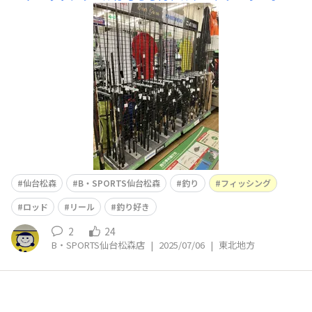
クス、ロッドケースなど、その他多数の用具がございます
🐟🐟🐟 初心者向けの釣りセットもあります🔰サビキ釣
り、ちょい投げ釣り 釣れたらクーラーボックスへ 新品の
エ
仙台松森
B・SPORTS仙台松森
釣り
フィッシング
ロッド
リール
釣り好き
2
24
B・SPORTS仙台松森店
|
2025/07/06
|
東北地方