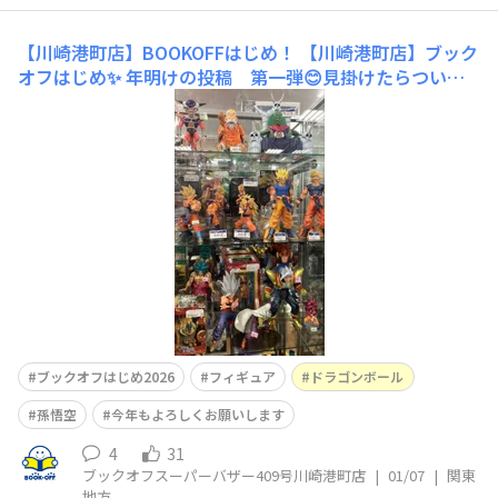
【川崎港町店】BOOKOFFはじめ！
【川崎港町店】ブック
オフはじめ✨ 年明けの投稿 第一弾😊見掛けたらつい足
が止まってしまう👀ドラゴンボールフィギュアのご紹介で
す🐉 子供のころ夢中になったお父様も、今夢中になって
いるお子様も😍沢山のフィギュアたちがお出迎え✨圧巻の
光景ですよ✨是非、フィギュアコーナーへお立ち寄りくだ
ブックオフはじめ2026
フィギュア
ドラゴンボール
孫悟空
今年もよろしくお願いします
4
31
ブックオフスーパーバザー409号川崎港町店
|
01/07
|
関東
地方