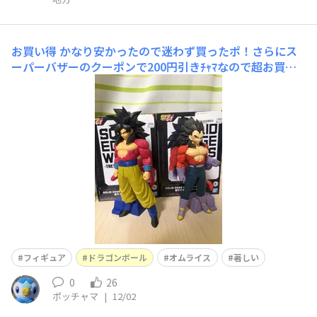
お買い得
かなり安かったので迷わず買ったポ！さらにス
ーパーバザーのクーポンで200円引きﾁｬﾏなので超お買い
得ﾁｬﾏね。悟空は上目線なのにベジータが下目線なのが気
になるのが少しだけ残念ポね。🍅🍳🍚
フィギュア
ドラゴンボール
オムライス
著しい
0
26
ポッチャマ
|
12/02