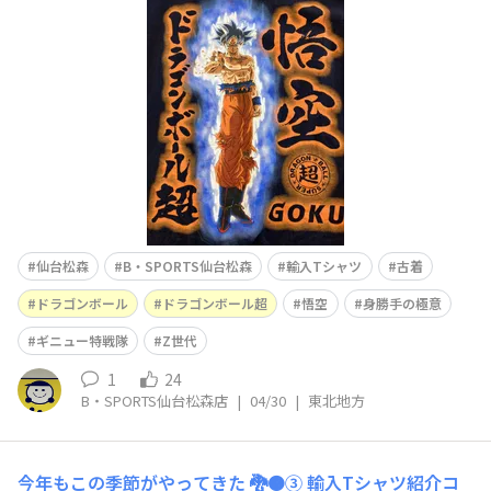
が、「ドラゴンボール超」となるとスーパーサイヤ人を超
えて究極の戦闘技術の登場です🔥「悟空さ、覚醒し過ぎだ
べ」とチチは言ったとか言わなかったとか・・・次のTシ
ャツは・・・この4人と
仙台松森
B・SPORTS仙台松森
輸入Tシャツ
古着
ドラゴンボール
ドラゴンボール超
悟空
身勝手の極意
ギニュー特戦隊
Z世代
1
24
B・SPORTS仙台松森店
|
04/30
|
東北地方
今年もこの季節がやってきた 🐉🟠③
輸入Tシャツ紹介コ