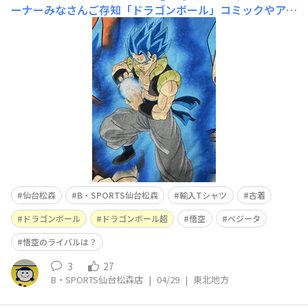
ーナーみなさんご存知「ドラゴンボール」コミックやアニ
メ化もしている「ドラゴンボール超」のTシャツをご紹
介！ゴジータブルー🟦ちなみにドラゴンボールで悟空とベ
ジータが合体した「ベジット」というキャラクターもいま
すが、私的にはこの写真のゴジータ派です👍やはりドラゴ
ンボールといったらこの2
仙台松森
B・SPORTS仙台松森
輸入Tシャツ
古着
ドラゴンボール
ドラゴンボール超
悟空
ベジータ
悟空のライバルは？
3
27
B・SPORTS仙台松森店
|
04/29
|
東北地方