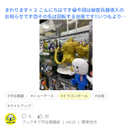
まわります×２
こんにちはです😀今回は秘密兵器導入の
お知らせです😊その名は回転する台座です‼️いつもより多
く回しております😁あとさりげなくライトアップしてま
す。ご来店の際は是非にです。次回は癒しを求めて😁
守谷美園
ショーケース
ドラゴンボール
台座
ライトアップ
6
26
ブックオフ守谷美園店
|
04/23
|
関東地方