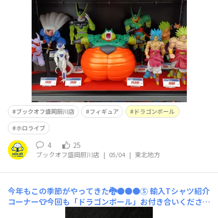
たｗドラゴンボールは悟空やベジータみたなZ戦士ではな
く、敵キャラのみを集めてみました👍オススメは爆発直前
のセルですねｗ鳥山明先生の書く敵キャラはみんな魅力的
なのでどれも好きです(
ブックオフ盛岡厨川店
フィギュア
ドラゴンボール
ホロライブ
4
25
ブックオフ盛岡厨川店
|
05/04
|
東北地方
今年もこの季節がやってきた🐉🟠🟠🟠⑤
輸入Tシャツ紹介
コーナー👕今回も「ドラゴンボール」お付き合いください
🙇このTシャツドラゴンボール戦士たちのデザインです。