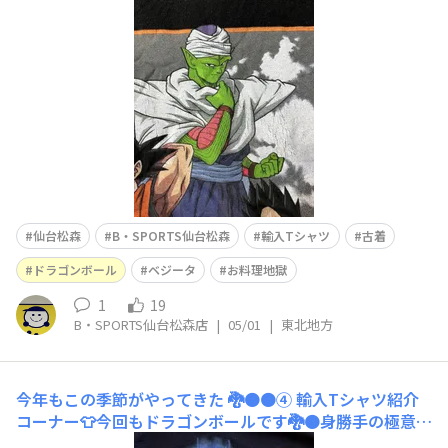
ベジータもこの表情ベジータも最初の頃は冗談が通じない
イメージでしたが、悟空達と行動を共にするとともになん
だか砕けたキャラになりました。みなさんご存知かどうか
分かりませんが、ベジータ
仙台松森
B・SPORTS仙台松森
輸入Tシャツ
古着
ドラゴンボール
ベジータ
お料理地獄
1
19
B・SPORTS仙台松森店
|
05/01
|
東北地方
今年もこの季節がやってきた 🐉🟠🟠④
​輸入Tシャツ紹介
コーナー👕今回もドラゴンボールです🐉🟠身勝手の極意バ
ージョン​悟空と言ったら、スーパーサイヤ人が有名です