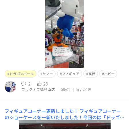
にだけでも来てみませんか？カッコよくポーズをして皆様
をお待ちしております。もちろん、ご購入して、お家にご
招待も可能です☺こちらは、よむよむ君と悟空さんのBO
OKOFF特戦隊ポーズです。(*^_^*)
ドラゴンボール
サマー
フィギュア
高価
ホビー
2
28
ブックオフ福島南店
|
08/01
|
東北地方
フィギュアコーナー更新しました！
フィギュアコーナー
のショーケースを一新いたしました！今回のは「ドラゴン
ボール」と「ホロライブ」でショーケースを作ってみまし