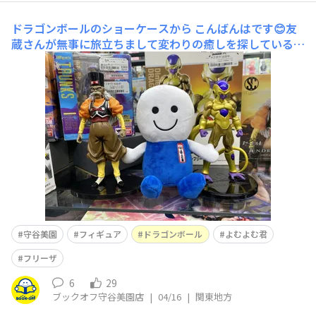
ドラゴンボールのショーケースから
こんばんはです😊友
蔵さんが無事に旅立ちまして変わりの癒しを探している今
日この頃です。人造人間20号とゴールデンフリーザ様には
さまれてのよむよむ君になります。次回ははたして😄
守谷美園
フィギュア
ドラゴンボール
よむよむ君
フリーザ
6
29
ブックオフ守谷美園店
|
04/16
|
関東地方