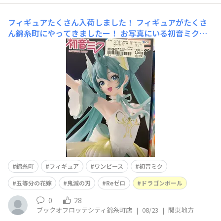
フィギュアたくさん入荷しました！
フィギュアがたくさ
ん錦糸町にやってきましたー！ お写真にいる初音ミクち
ゃんのシリーズをはじめ五等分の花嫁やワンピース、鬼滅
の刃などなどたくさんのキャラクターのフィギュアを入荷
いたしました 可愛い、カッコいいあなたの推しも見つか
るかも？ ぜひ錦糸町店にお迎えにきてください
錦糸町
フィギュア
ワンピース
初音ミク
五等分の花嫁
鬼滅の刃
Reゼロ
ドラゴンボール
0
28
ブックオフロッテシティ錦糸町店
|
08/23
|
関東地方