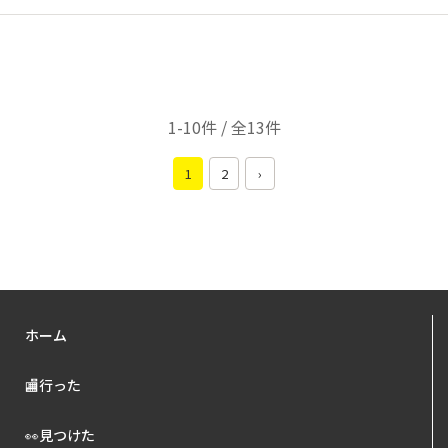
1-10件 / 全13件
1
2
›
ホーム
🏬行った
👀見つけた