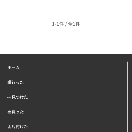
1-1件 / 全1件
ホーム
🏬行った
👀見つけた
👜買った
🧹片付けた