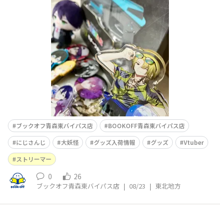
ました～🎉❣️❣️❣️(某メシャ推しの私、三人揃っていて内心
大歓喜でございます)この機会にぜひお越しくださいませ
～！！！皆様のご来店心よりお待ちしております🫰🥳🎶
ブックオフ青森東バイパス店
BOOKOFF青森東バイパス店
にじさんじ
大妖怪
グッズ入荷情報
グッズ
Vtuber
ストリーマー
0
26
ブックオフ青森東バイパス店
|
08/23
|
東北地方