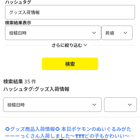
ハッシュタグ
検索結果表示
投稿日時
昇順
さらに絞り込む
検索
検索結果
35 件
ハッシュタグ:グッズ入荷情報
投稿日時
🌻グッズ商品入荷情報🌻
本日ポケモンのぬいぐるみがた
ーーーっくさん入荷しました～❣️❣️❣️どの子もかわいい～！