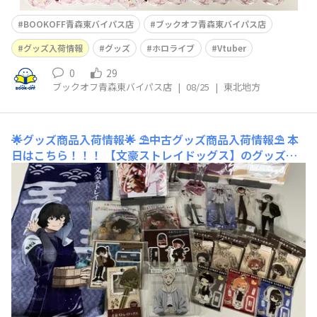
BOOKOFF青森東バイパス店
ブックオフ青森東バイパス店
グッズ入荷情報
グッズ
ホロライブ
Vtuber
0
29
ブックオフ青森東バイパス店
|
08/25
|
東北地方
🌟グッズ商品入荷情報🌟
⛱️中古グッズ商品入荷情報⛱️ 本
日はこちら！！！ 【文豪ストレイドッグス】のグッズが
大量入荷しましたーーー！！！🙌📚✨ “ぱしゃこれ”はな
るべくキャラ毎になるような数枚セット＆お得価格で販売
してますのでほぼピンポイントで推しのぱしゃこれをゲッ
トできちゃいます❣️🫰この