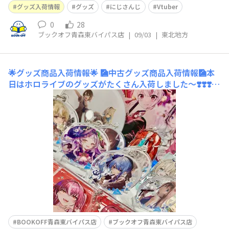
グッズ入荷情報
グッズ
にじさんじ
Vtuber
0
28
ブックオフ青森東バイパス店
|
09/03
|
東北地方
🌟グッズ商品入荷情報🌟
🎑中古グッズ商品入荷情報🎑本
日はホロライブのグッズがたくさん入荷しました～❣️❣️❣️イ
ラストカードは10枚まとめてセットで販売しております
🎶この機会にぜひお越しくださいませ～！！皆様のご来店
心よりお待ちしております🫶😉✨
BOOKOFF青森東バイパス店
ブックオフ青森東バイパス店