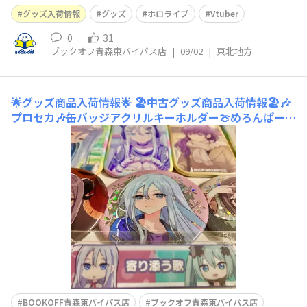
グッズ入荷情報
グッズ
ホロライブ
Vtuber
0
31
ブックオフ青森東バイパス店
|
09/02
|
東北地方
🌟グッズ商品入荷情報🌟
🏖️中古グッズ商品入荷情報🏖️🎶
プロセカ🎶缶バッジアクリルキーホルダー🍈めろんぱーか
ー🍈アクリルスタンド本日入荷しました～❣️この機会にぜ
ひお越しくださいませ！皆様のご来店心よりお待ちしてお
ります🙌🥳✨
BOOKOFF青森東バイパス店
ブックオフ青森東バイパス店