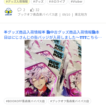
グッズ入荷情報
グッズ
ホロライブ
Vtuber
2
32
ブックオフ青森東バイパス店
|
09/10
|
東北地方
🌟グッズ商品入荷情報🌟
🎑中古グッズ商品入荷情報🎑本
日はにじさんじの缶バッジが入荷しました～❣️❣️❣️こちらの
不破湊缶バッジはた～～～っくさんやって来てくれました
ので今回特別価格で！！いつもよりお求めやすい価格にし
ております！！！不破狂の皆様～！！この機会お見逃しな
いよう～！！！🥹🥂✨ご来店心よりお待ちしております😉
🎶
BOOKOFF青森東バイパス店
ブックオフ青森東バイパス店