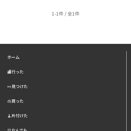
1-1件 / 全1件
ホーム
🏬行った
👀見つけた
👜買った
🧹片付けた
💛なんでも