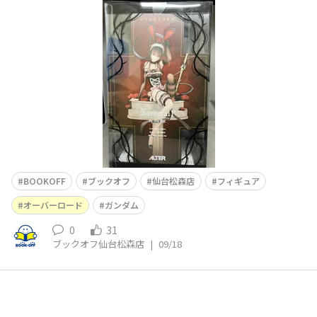
マ かなり大きめのフィギュアとなっております。 そして
ジオノグラフィ ガルバルディα の二点が入荷しました
😃 お買い求めの際は是非、BOOKOFF仙台松森店までお越
し
BOOKOFF
ブックオフ
仙台松森店
フィギュア
オーバーロード
ガンダム
0
31
ブックオフ仙台松森店
|
09/18