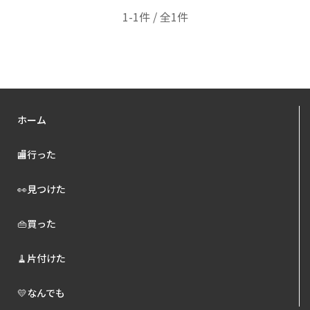
1-1件 / 全1件
ホーム
🏬行った
👀見つけた
👜買った
🧹片付けた
💛なんでも