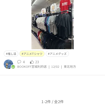
だけでも買いてあれば買取🆗 シャア専用のTシャツ欲しい
です😎
推し活
アニメTシャツ
アニメグッズ
4
23
BOOKOFF宮城利府店
|
12/02
|
東北地方
1-2件 / 全2件