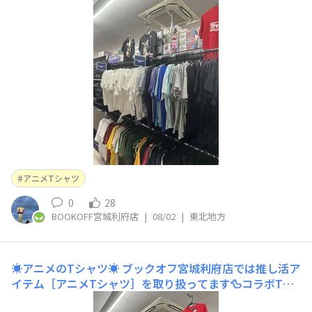
ツ、パーカーなどは取り扱ってます😀UNIQLOやGUのコ
ラボTシャツから公式Tシャツなどアニメ系ゲーム系なら
買取🆗首のところがだるんだるんでも買います‼️私の家に
もDreamcastのパーカーありますが一回も着てないな💦
アニメTシャツ
0
28
BOOKOFF宮城利府店
|
08/02
|
東北地方
☀️アニメのTシャツ☀️
ブックオフ宮城利府店では推し活ア
イテム［アニメTシャツ］を取り扱ってます🦆コラボTシ
ャツやフルグラフィックUNIQLOでもアニメキャラ😀ロゴ