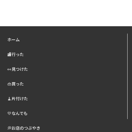
ホーム
🏬行った
👀見つけた
👜買った
🧹片付けた
💛なんでも
💭お店のつぶやき