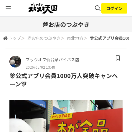
ログイン
全体検索
💭お店のつぶやき
トップ
＞
💭お店のつぶやき
＞
東北地方
＞
🎊公式アプリ会員100
検索
ブックオフ仙台泉バイパス店
2026/05/02 13:48
🎊公式アプリ会員1000万人突破キャンペ
ーン🎊