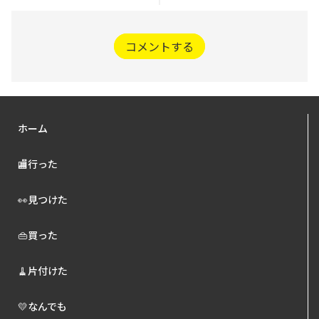
コメントする
ホーム
🏬行った
👀見つけた
👜買った
🧹片付けた
💛なんでも